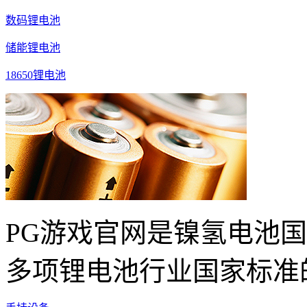
数码锂电池
储能锂电池
18650锂电池
PG游戏官网是镍氢电池
多项锂电池行业国家标准