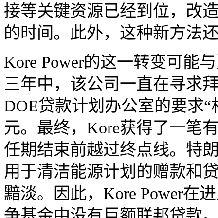
接等关键资源已经到位，改
的时间。此外，这种新方法还
Kore Power的这一转变
三年中，该公司一直在寻求
DOE贷款计划办公室的要求
元。最终，Kore获得了一
任期结束前越过终点线。特
用于清洁能源计划的赠款和
黯淡。因此，Kore Powe
争基金中没有巨额联邦贷款