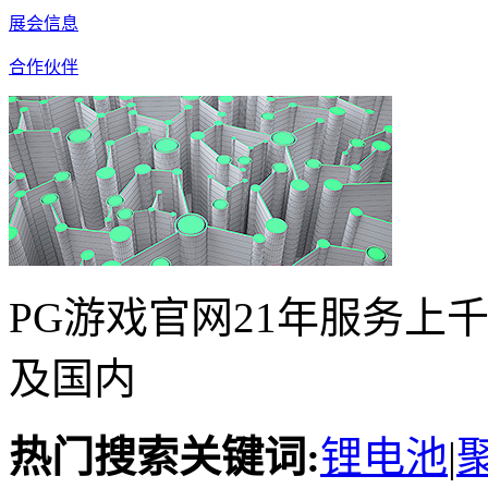
展会信息
合作伙伴
PG游戏官网21年服务上
及国内
热门搜索关键词:
锂电池
|