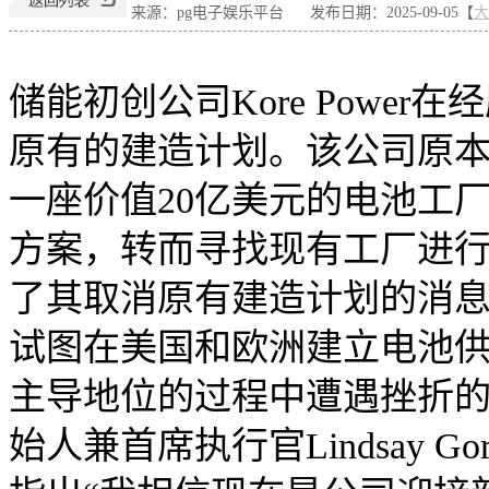
来源：pg电子娱乐平台
发布日期：2025-09-05【
大
储能初创公司Kore Powe
原有的建造计划。该公司原
一座价值20亿美元的电池工
方案，转而寻找现有工厂进行改造
了其取消原有建造计划的消
试图在美国和欧洲建立电池
主导地位的过程中遭遇挫折
始人兼首席执行官Lindsay Gor