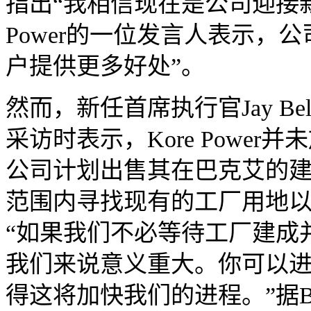
指出“我相信现在是公司迎接新
Power的一位发言人表示，
户提供更多好处”。
然而，新任首席执行官Jay Bello
采访时表示，Kore Powe
公司计划出售其在巴克艾的
范围内寻找现有的工厂用地以改
“如果我们不必等待工厂建成
我们来说意义重大。你可以
得这将加快我们的进程。”据Be