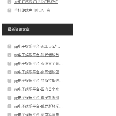
衣柜灯感应灯LED灯展柜灯聚合物长条锂电池厂家
手持终端充电电池厂家
最新资讯文章
pg电子娱乐平台-AGL 启动新南威尔士州利德尔电池储能电站首批调试
pg电子娱乐平台-时代储能首个铁铬液流电池出口项目顺利完成工厂验收
pg电子娱乐平台-香港首个光储充检智能充电站投运
pg电子娱乐平台-南网储能肇庆浪江抽水蓄能电站3号机组球阀顺利吊装
pg电子娱乐平台-特斯拉拟进军印度工业储能市场
pg电子娱乐平台-国内首个水系有机液流电池台区储能项目投运
pg电子娱乐平台-俄罗斯将组建首个储能系统生产集群
pg电子娱乐平台-俄罗斯将斥资1050亿卢布建设电池工厂
pg电子娱乐平台-河南冯营电厂移动储能项目顺利投运