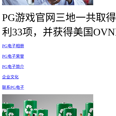
PG游戏官网三地一共取得
利33项，并获得美国OVN
PG电子相册
PG电子荣誉
PG电子简介
企业文化
联系PG电子