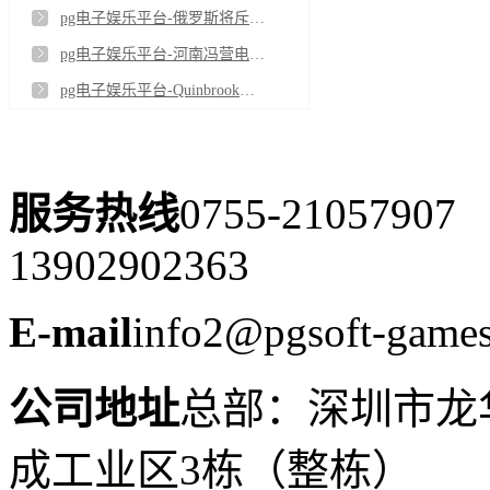
pg电子娱乐平台-俄罗斯将斥资1050亿卢布建设电池工厂
pg电子娱乐平台-河南冯营电厂移动储能项目顺利投运
pg电子娱乐平台-Quinbrook获澳昆州Supernode North电池储能项目环境许可
服务热线
0755-21057907
13902902363
E-mail
info2@pgsoft-game
公司地址
总部：深圳市龙
成工业区3栋（整栋）