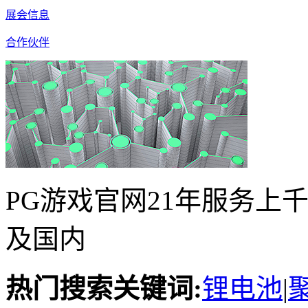
展会信息
合作伙伴
PG游戏官网21年服务上
及国内
热门搜索关键词:
锂电池
|