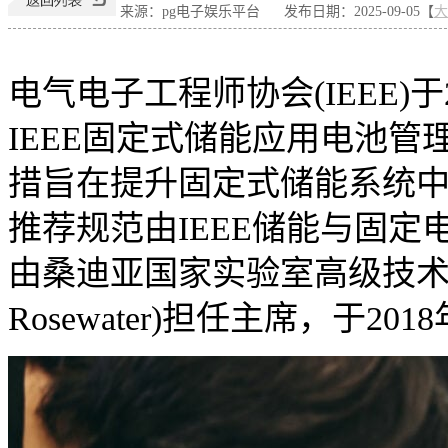
来源：pg电子娱乐平台
发布日期：2025-09-05【
大
电气电子工程师协会(IEEE)于2
IEEE固定式储能应用电池管
措旨在提升固定式储能系统
推荐规范由IEEE储能与固
由桑迪亚国家实验室高级技术人员
Rosewater)担任主席，于2