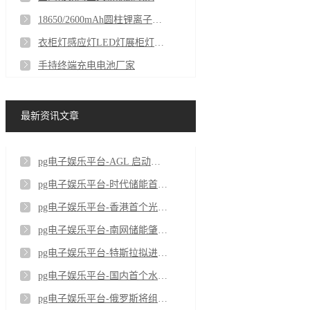
18650/2600mAh圆柱锂离子电池
衣柜灯感应灯LED灯展柜灯聚合物长条锂电池厂家
手持终端充电电池厂家
最新资讯文章
pg电子娱乐平台-AGL 启动新南威尔士州利德尔电池储能电站首批调试
pg电子娱乐平台-时代储能首个铁铬液流电池出口项目顺利完成工厂验收
pg电子娱乐平台-香港首个光储充检智能充电站投运
pg电子娱乐平台-南网储能肇庆浪江抽水蓄能电站3号机组球阀顺利吊装
pg电子娱乐平台-特斯拉拟进军印度工业储能市场
pg电子娱乐平台-国内首个水系有机液流电池台区储能项目投运
pg电子娱乐平台-俄罗斯将组建首个储能系统生产集群