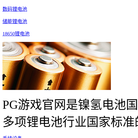
数码锂电池
储能锂电池
18650锂电池
PG游戏官网是镍氢电池
多项锂电池行业国家标准