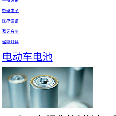
手持设备
数码电子
医疗设备
蓝牙音响
储能灯具
电动车电池