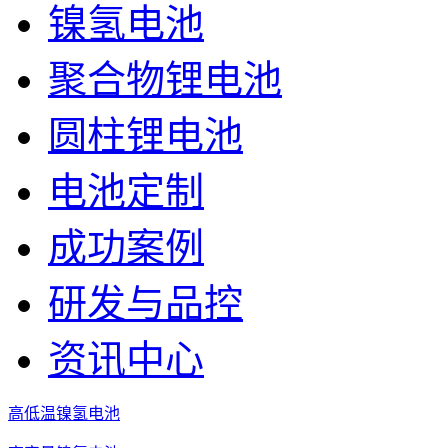
镍氢电池
聚合物锂电池
圆柱锂电池
电池定制
成功案例
研发与品控
资讯中心
高低温镍氢电池