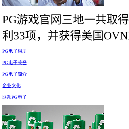
PG游戏官网三地一共取得
利33项，并获得美国OVN
PG电子相册
PG电子荣誉
PG电子简介
企业文化
联系PG电子