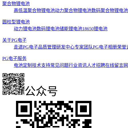
聚合物锂电池
高低温聚合物锂电池
动力聚合物锂电池
数码聚合物锂电池
圆柱型锂电池
动力锂电池
数码锂电池
储能锂电池
18650锂电池
关于PG电子
走进PG电子
品质管理
研发中心
专家团队
PG电子相册
荣誉
PG电子服务
电池定制
技术支持
常见问题
行业资讯
人才招聘
在线留言
网
公众号