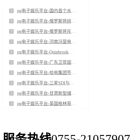
pg电子娱乐平台-国内首个水系有机液流电池台区储能项目投运
pg电子娱乐平台-俄罗斯将组建首个储能系统生产集群
pg电子娱乐平台-俄罗斯将斥资1050亿卢布建设电池工厂
pg电子娱乐平台-河南冯营电厂移动储能项目顺利投运
pg电子娱乐平台-Quinbrook获澳昆州Supernode North电池储能项目环境许可
pg电子娱乐平台-广东卫蓝固态电池产业园签约落户花都
pg电子娱乐平台-哈电集团签订辽宁太子河抽水蓄能电站6台机组及其附属设备采购合同
pg电子娱乐平台-三星SDI与L&F签署中长期磷酸铁锂电池正极材料供应协议
pg电子娱乐平台-甘肃新型储能装机容量超九百万千瓦
pg电子娱乐平台-英国格林菲尔德获准建设99.9兆瓦电池储能电站
服务热线
0755-21057907