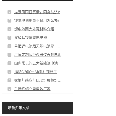
最是风雨显真情，同舟共济PG电子人
镍氢电池电量不耐用怎么办?
锂电池两大外壳材料介绍
双极耳镍氢充电电池
星恒锂电池跟天能电池是一家的吗
厂家定制医护仪器仪表锂电池
国内常见的五大新能源电池
18650/2600mAh圆柱锂离子电池
衣柜灯感应灯LED灯展柜灯聚合物长条锂电池厂家
手持终端充电电池厂家
最新资讯文章