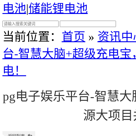
电池
|
储能锂电池
当前位置
：
首页
»
资讯中
台-智慧大脑+超级充电
电！
pg电子娱乐平台-智慧
源大项目