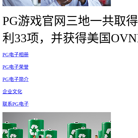
PG游戏官网三地一共取得
利33项，并获得美国OVN
PG电子相册
PG电子荣誉
PG电子简介
企业文化
联系PG电子