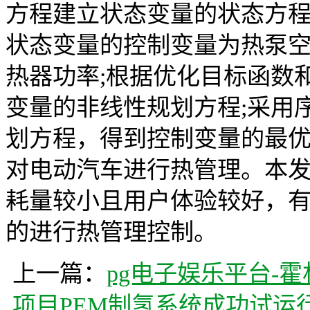
方程建立状态变量的状态方程
状态变量的控制变量为热泵
热器功率;根据优化目标函数
变量的非线性规划方程;采用
划方程，得到控制变量的最
对电动汽车进行热管理。本
耗量较小且用户体验较好，
的进行热管理控制。
上一篇：
pg电子娱乐平台-霍
项目PEM制氢系统成功试运