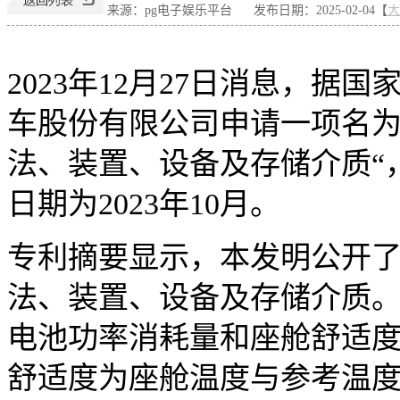
来源：pg电子娱乐平台
发布日期：2025-02-04【
大
2023年12月27日消息，
车股份有限公司申请一项名为
法、装置、设备及存储介质“，公
日期为2023年10月。
专利摘要显示，本发明公开
法、装置、设备及存储介质
电池功率消耗量和座舱舒适度
舒适度为座舱温度与参考温度