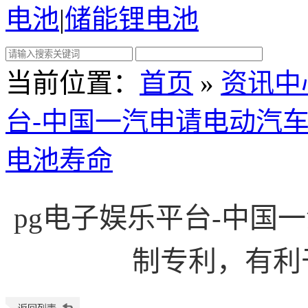
电池
|
储能锂电池
当前位置
：
首页
»
资讯中
台-中国一汽申请电动汽
电池寿命
pg电子娱乐平台-中国
制专利，有利