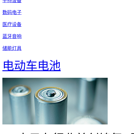
手持设备
数码电子
医疗设备
蓝牙音响
储能灯具
电动车电池