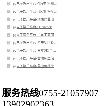
pg电子娱乐平台-俄罗斯将组建首个储能系统生产集群
pg电子娱乐平台-俄罗斯将斥资1050亿卢布建设电池工厂
pg电子娱乐平台-河南冯营电厂移动储能项目顺利投运
pg电子娱乐平台-Quinbrook获澳昆州Supernode North电池储能项目环境许可
pg电子娱乐平台-广东卫蓝固态电池产业园签约落户花都
pg电子娱乐平台-哈电集团签订辽宁太子河抽水蓄能电站6台机组及其附属设备采购合同
pg电子娱乐平台-三星SDI与L&F签署中长期磷酸铁锂电池正极材料供应协议
pg电子娱乐平台-甘肃新型储能装机容量超九百万千瓦
pg电子娱乐平台-英国格林菲尔德获准建设99.9兆瓦电池储能电站
服务热线
0755-21057907
13902902363