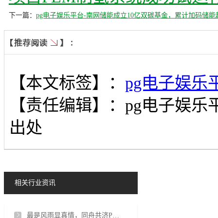
下一篇：
pg电子娱乐平台-南网储能成立10亿双碳基金，累计加码储能
【本文标签】：
pg电子娱乐
【责任编辑】：
pg电子娱乐
出处
相关行业资讯
最是风雨显真情，同舟共济PG电子人