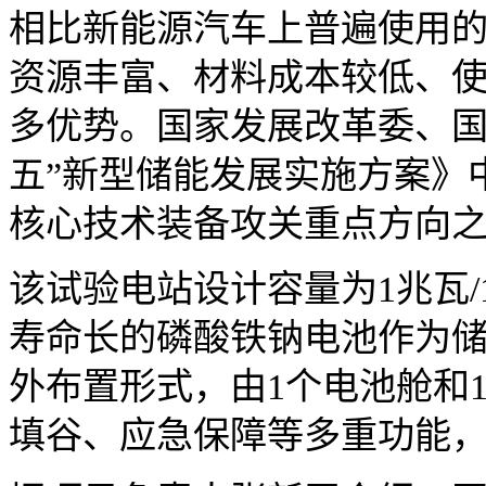
相比新能源汽车上普遍使用
资源丰富、材料成本较低、
多优势。国家发展改革委、国家
五”新型储能发展实施方案》
核心技术装备攻关重点方向
该试验电站设计容量为1兆瓦
寿命长的磷酸铁钠电池作为
外布置形式，由1个电池舱和
填谷、应急保障等多重功能，