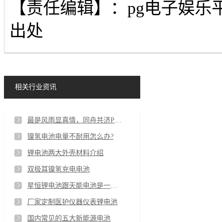
【责任编辑】：
pg电子娱乐
出处
相关行业资讯
最是风雨显真情，同舟共济PG电子人
镍氢电池电量不耐用怎么办?
锂电池两大外壳材料介绍
双极耳镍氢充电电池
星恒锂电池跟天能电池是一家的吗
厂家定制医护仪器仪表锂电池
国内常见的五大新能源电池