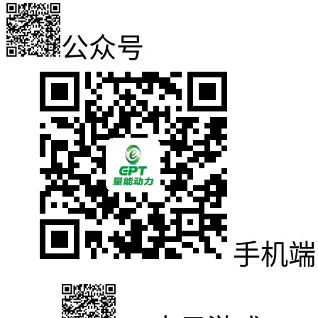
公众号
手机端