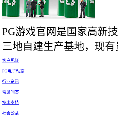
PG游戏官网是国家高新
三地自建生产基地，现有员
客户见证
PG电子动态
行业资讯
常见问答
技术支持
社会公益