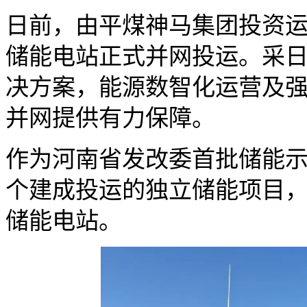
日前，由平煤神马集团投资运营的
储能电站正式并网投运。采
决方案，能源数智化运营及
并网提供有力保障。
作为河南省发改委首批储能
个建成投运的独立储能项目
储能电站。