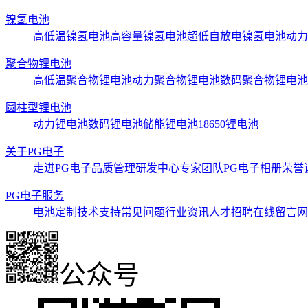
镍氢电池
高低温镍氢电池
高容量镍氢电池
超低自放电镍氢电池
动力
聚合物锂电池
高低温聚合物锂电池
动力聚合物锂电池
数码聚合物锂电池
圆柱型锂电池
动力锂电池
数码锂电池
储能锂电池
18650锂电池
关于PG电子
走进PG电子
品质管理
研发中心
专家团队
PG电子相册
荣誉
PG电子服务
电池定制
技术支持
常见问题
行业资讯
人才招聘
在线留言
网
公众号