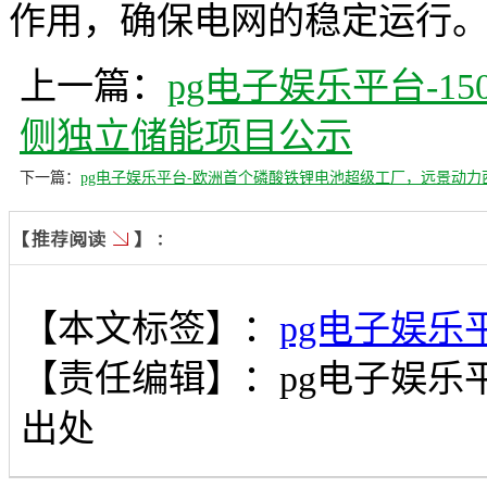
作用，确保电网的稳定运行
上一篇：
pg电子娱乐平台-15
侧独立储能项目公示
下一篇：
pg电子娱乐平台-欧洲首个磷酸铁锂电池超级工厂，远景动力
【本文标签】：
pg电子娱乐
【责任编辑】：
pg电子娱乐
出处