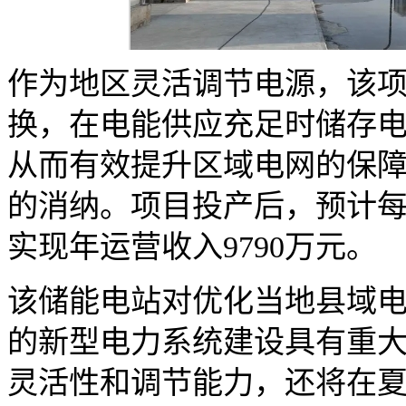
作为地区灵活调节电源，该
换，在电能供应充足时储存
从而有效提升区域电网的保
的消纳。项目投产后，预计每
实现年运营收入9790万元。
该储能电站对优化当地县域
的新型电力系统建设具有重
灵活性和调节能力，还将在