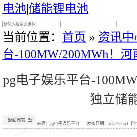
电池
|
储能锂电池
当前位置
：
首页
»
资讯中
台-100MW/200MW
pg电子娱乐平台-100M
独立储
来源：pg电子娱乐平台
发布日期：2024-07-21【
大