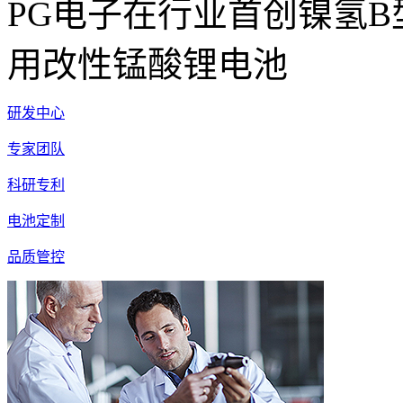
PG电子在行业首创镍氢
用改性锰酸锂电池
研发中心
专家团队
科研专利
电池定制
品质管控