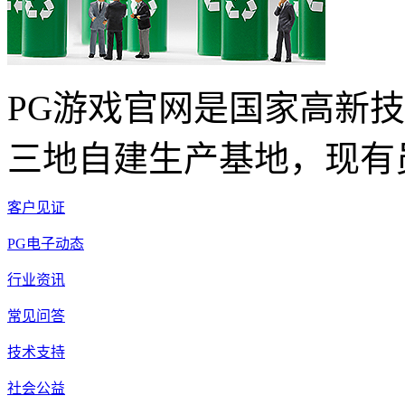
PG游戏官网是国家高新
三地自建生产基地，现有员
客户见证
PG电子动态
行业资讯
常见问答
技术支持
社会公益