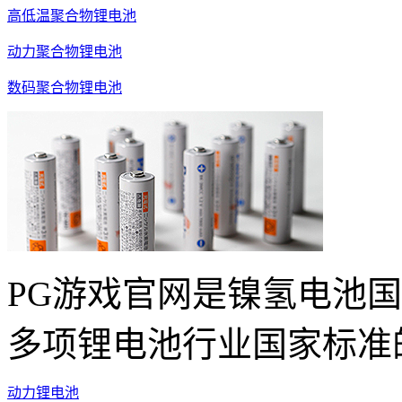
高低温聚合物锂电池
动力聚合物锂电池
数码聚合物锂电池
PG游戏官网是镍氢电池
多项锂电池行业国家标准
动力锂电池