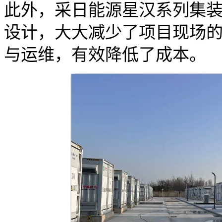
此外，采日能源星汉系列集
设计，大大减少了项目现场
与运维，有效降低了成本。