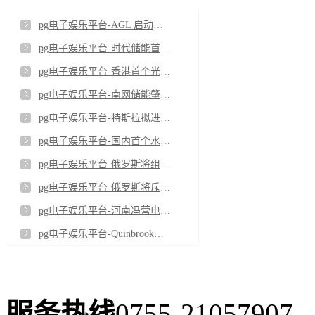
pg电子娱乐平台-AGL 启动新南威尔士州利德尔电池储能电站首批调试
pg电子娱乐平台-时代储能首个铁铬液流电池出口项目顺利完成工厂验收
pg电子娱乐平台-香港首个光储充检智能充电站投运
pg电子娱乐平台-南网储能肇庆浪江抽水蓄能电站3号机组球阀顺利吊装
pg电子娱乐平台-特斯拉拟进军印度工业储能市场
pg电子娱乐平台-国内首个水系有机液流电池台区储能项目投运
pg电子娱乐平台-俄罗斯将组建首个储能系统生产集群
pg电子娱乐平台-俄罗斯将斥资1050亿卢布建设电池工厂
pg电子娱乐平台-河南冯营电厂移动储能项目顺利投运
pg电子娱乐平台-Quinbrook获澳昆州Supernode North电池储能项目环境许可
服务热线
0755-21057907