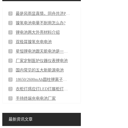
最是风雨显真情，同舟共济PG电子人
镍氢电池电量不耐用怎么办?
锂电池两大外壳材料介绍
双极耳镍氢充电电池
星恒锂电池跟天能电池是一家的吗
厂家定制医护仪器仪表锂电池
国内常见的五大新能源电池
18650/2600mAh圆柱锂离子电池
衣柜灯感应灯LED灯展柜灯聚合物长条锂电池厂家
手持终端充电电池厂家
最新资讯文章