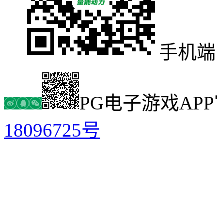
手机端
PG电子游戏AP
18096725号