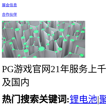
展会信息
合作伙伴
PG游戏官网21年服务上
及国内
热门搜索关键词:
锂电池
|