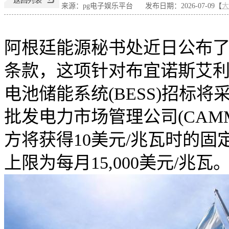
来源：pg电子娱乐平台
发布日期：2026-07-09【
大
阿根廷能源秘书处近日公布了A
条款，这项针对布宜诺斯艾利斯
电池储能系统(BESS)招标
批发电力市场管理公司(CAM
方将获得10美元/兆瓦时的
上限为每月15,000美元/兆瓦