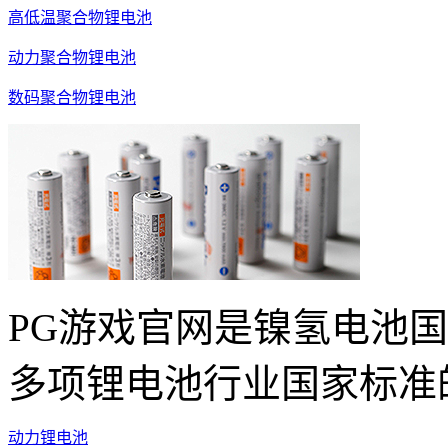
高低温聚合物锂电池
动力聚合物锂电池
数码聚合物锂电池
PG游戏官网是镍氢电池
多项锂电池行业国家标准
动力锂电池