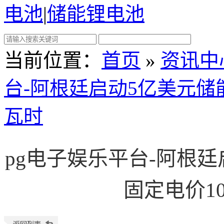
电池
|
储能锂电池
当前位置
：
首页
»
资讯中
台-阿根廷启动5亿美元储
瓦时
pg电子娱乐平台-阿根
固定电价1