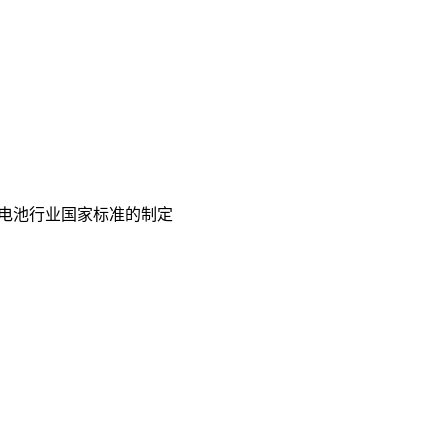
锂电池行业国家标准的制定