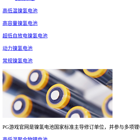
高低温镍氢电池
高容量镍氢电池
超低自放电镍氢电池
动力镍氢电池
常规镍氢电池
PG游戏官网是镍氢电池国家标准主导修订单位，并参与多项
高低温聚合物锂电池