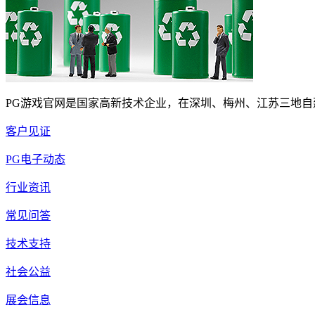
PG游戏官网是国家高新技术企业，在深圳、梅州、江苏三地自建
客户见证
PG电子动态
行业资讯
常见问答
技术支持
社会公益
展会信息