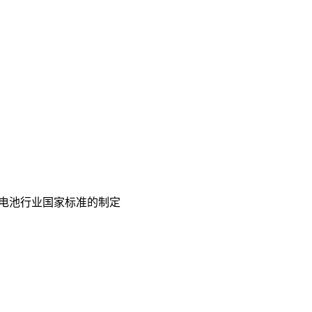
锂电池行业国家标准的制定