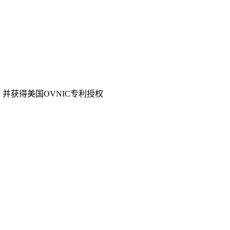
，并获得美国OVNIC专利授权