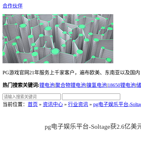
合作伙伴
PG游戏官网21年服务上千家客户，遍布欧美、东南亚以及国内
热门搜索关键词:
锂电池
|
聚合物锂电池
|
镍氢电池
|
18650锂电池
|
当前位置
：
首页
»
资讯中心
»
行业资讯
»
pg电子娱乐平台-So
pg电子娱乐平台-Soltage获2