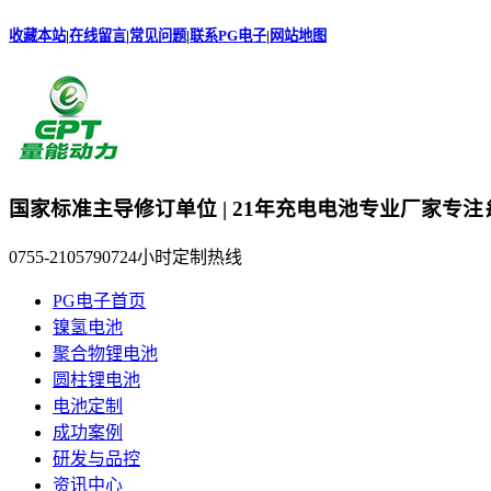
收藏本站
|
在线留言
|
常见问题
|
联系PG电子
|
网站地图
国家标准主导修订单位 | 21年充电电池专业厂家
专注
0755-21057907
24小时定制热线
PG电子首页
镍氢电池
聚合物锂电池
圆柱锂电池
电池定制
成功案例
研发与品控
资讯中心