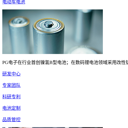
电动车电池
PG电子在行业首创镍氢B型电池；在数码锂电池领域采用改性
研发中心
专家团队
科研专利
电池定制
品质管控