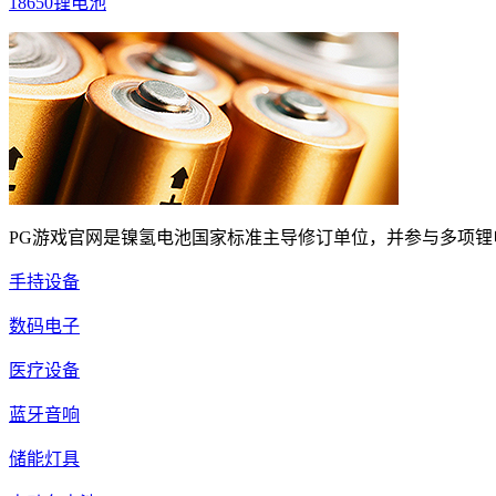
18650锂电池
PG游戏官网是镍氢电池国家标准主导修订单位，并参与多项
手持设备
数码电子
医疗设备
蓝牙音响
储能灯具