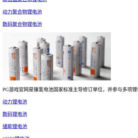
动力聚合物锂电池
数码聚合物锂电池
PG游戏官网是镍氢电池国家标准主导修订单位，并参与多项
动力锂电池
数码锂电池
储能锂电池