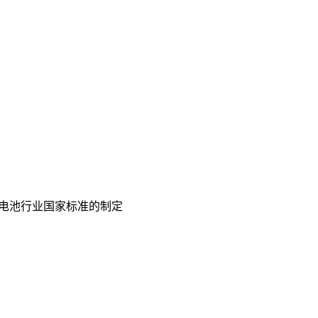
锂电池行业国家标准的制定