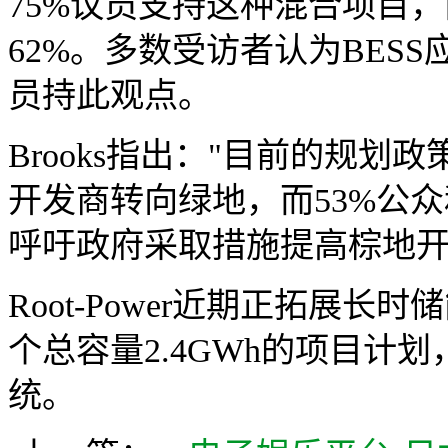
75%议员支持这种混合项目
62%。多数受访者认为BESS
员持此观点。
Brooks指出："目前的规
开发商转向绿地，而53%公众
呼吁政府采取措施提高棕地
Root-Power近期正拓展
个总容量2.4GWh的项目计
统。