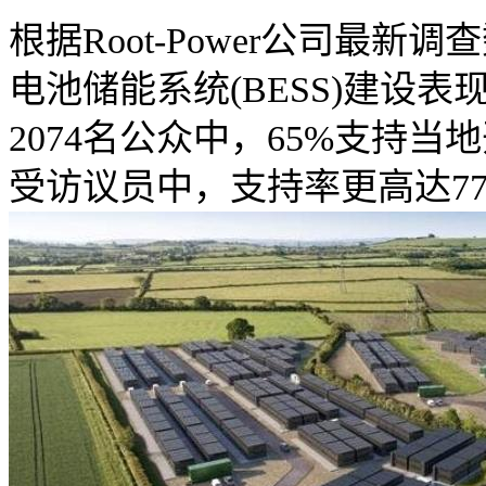
根据Root-Power公司最
电池储能系统(BESS)建设
2074名公众中，65%支持当
受访议员中，支持率更高达7