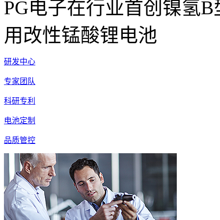
PG电子在行业首创镍氢
用改性锰酸锂电池
研发中心
专家团队
科研专利
电池定制
品质管控