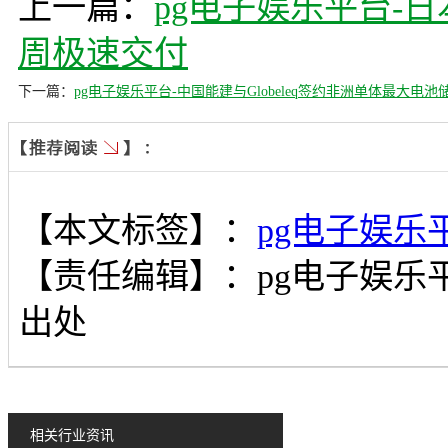
上一篇：
pg电子娱乐平台-
周极速交付
下一篇：
pg电子娱乐平台-中国能建与Globeleq签约非洲单体最大电池
【本文标签】：
pg电子娱乐
【责任编辑】：
pg电子娱乐
出处
相关行业资讯