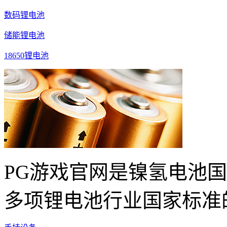
数码锂电池
储能锂电池
18650锂电池
PG游戏官网是镍氢电池
多项锂电池行业国家标准