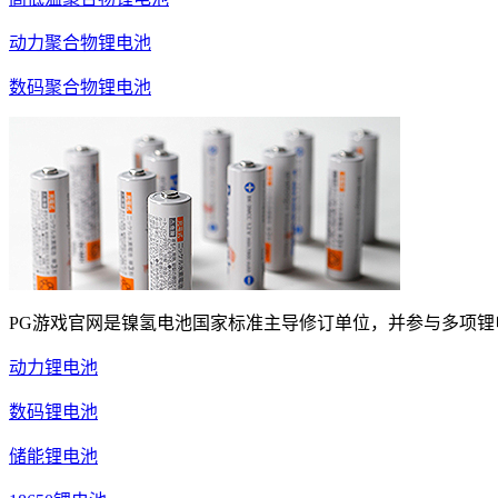
动力聚合物锂电池
数码聚合物锂电池
PG游戏官网是镍氢电池国家标准主导修订单位，并参与多项
动力锂电池
数码锂电池
储能锂电池