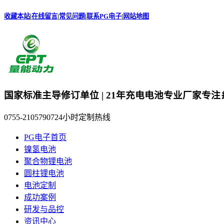
收藏本站
|
在线留言
|
常见问题
|
联系PG电子
|
网站地图
国家标准主导修订单位 | 21年充电电池专业厂家
专注
0755-21057907
24小时定制热线
PG电子首页
镍氢电池
聚合物锂电池
圆柱锂电池
电池定制
成功案例
研发与品控
资讯中心