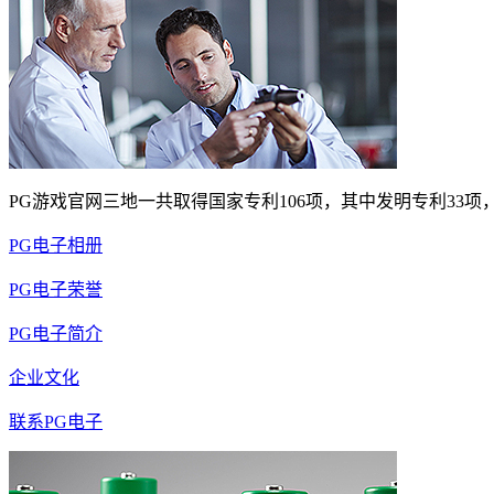
PG游戏官网三地一共取得国家专利106项，其中发明专利33项
PG电子相册
PG电子荣誉
PG电子简介
企业文化
联系PG电子