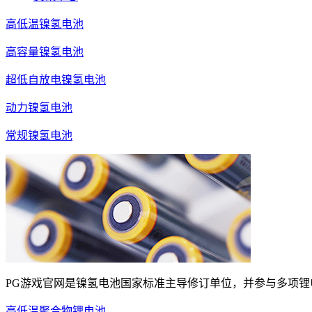
高低温镍氢电池
高容量镍氢电池
超低自放电镍氢电池
动力镍氢电池
常规镍氢电池
PG游戏官网是镍氢电池国家标准主导修订单位，并参与多项
高低温聚合物锂电池