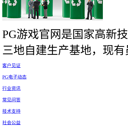
PG游戏官网是国家高新
三地自建生产基地，现有员
客户见证
PG电子动态
行业资讯
常见问答
技术支持
社会公益