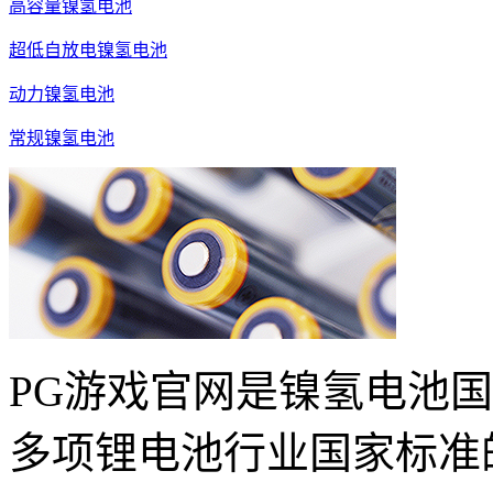
高容量镍氢电池
超低自放电镍氢电池
动力镍氢电池
常规镍氢电池
PG游戏官网是镍氢电池
多项锂电池行业国家标准