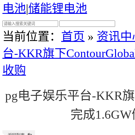
电池
|
储能锂电池
当前位置
：
首页
»
资讯中
台-KKR旗下ContourGl
收购
pg电子娱乐平台-KKR旗下C
完成1.6G