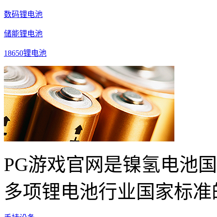
数码锂电池
储能锂电池
18650锂电池
PG游戏官网是镍氢电池
多项锂电池行业国家标准