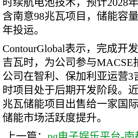
时续航电池技术，预计202
含南意98兆瓦项目，储能容量达
年投运。
ContourGlobal表示，完
吉瓦时，为公司参与MACS
公司在智利、保加利亚运营3吉
时项目处于后期开发阶段。近期G
兆瓦储能项目出售给一家国
储能市场活跃度提升。
上一篇：
pg电子娱乐平台-南