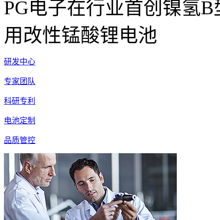
PG电子在行业首创镍氢
用改性锰酸锂电池
研发中心
专家团队
科研专利
电池定制
品质管控