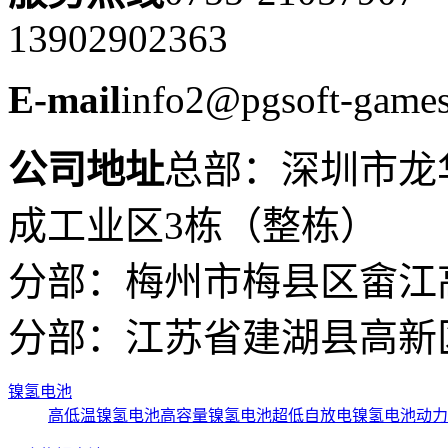
13902902363
E-mail
info2@pgsoft-game
公司地址
总部：深圳市龙
成工业区3栋（整栋）
分部：梅州市梅县区畲江
分部：江苏省建湖县高新区
镍氢电池
高低温镍氢电池
高容量镍氢电池
超低自放电镍氢电池
动力