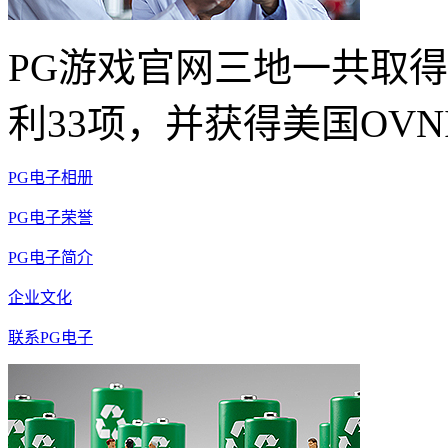
PG游戏官网三地一共取得
利33项，并获得美国OVN
PG电子相册
PG电子荣誉
PG电子简介
企业文化
联系PG电子