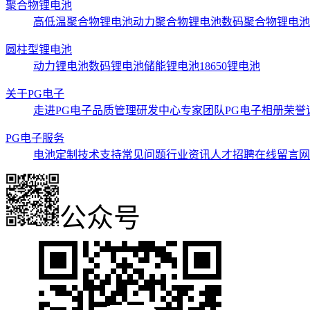
聚合物锂电池
高低温聚合物锂电池
动力聚合物锂电池
数码聚合物锂电池
圆柱型锂电池
动力锂电池
数码锂电池
储能锂电池
18650锂电池
关于PG电子
走进PG电子
品质管理
研发中心
专家团队
PG电子相册
荣誉
PG电子服务
电池定制
技术支持
常见问题
行业资讯
人才招聘
在线留言
网
公众号