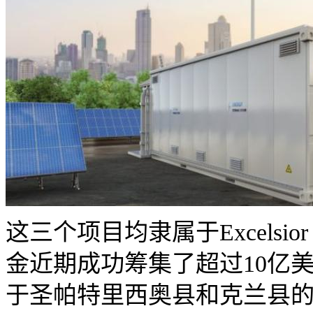
这三个项目均隶属于Excelsior En
金近期成功筹集了超过10亿美
于圣帕特里西奥县和克兰县的Pin