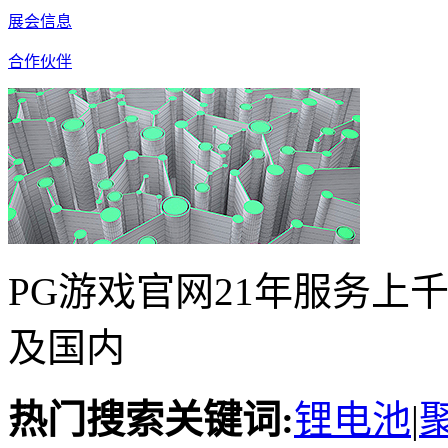
展会信息
合作伙伴
PG游戏官网21年服务上
及国内
热门搜索关键词:
锂电池
|