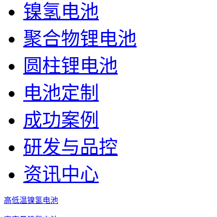
镍氢电池
聚合物锂电池
圆柱锂电池
电池定制
成功案例
研发与品控
资讯中心
高低温镍氢电池