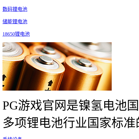
数码锂电池
储能锂电池
18650锂电池
PG游戏官网是镍氢电池
多项锂电池行业国家标准