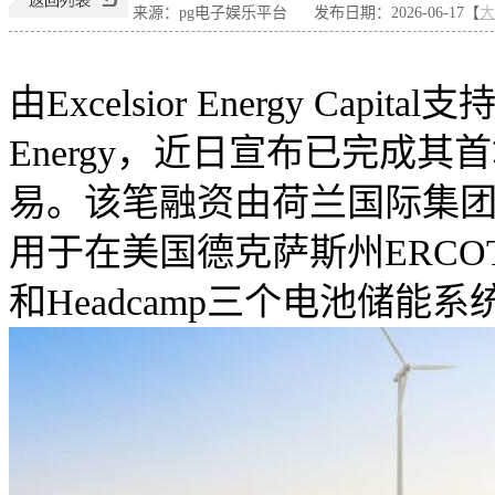
来源：pg电子娱乐平台
发布日期：2026-06-17【
大
由Excelsior Energy Capi
Energy，近日宣布已完成其
易。该笔融资由荷兰国际集团(I
用于在美国德克萨斯州ERCOT电力
和Headcamp三个电池储能系统