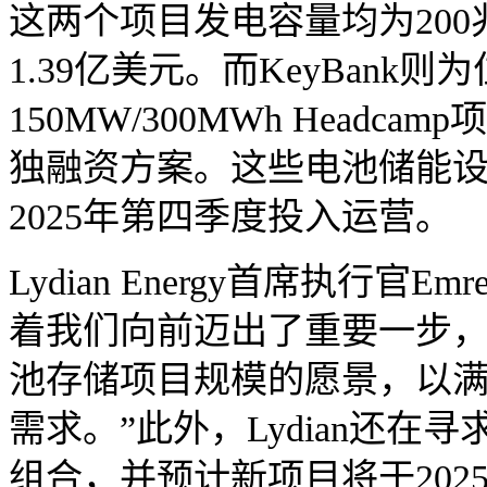
这两个项目发电容量均为200
1.39亿美元。而KeyBank
150MW/300MWh Headc
独融资方案。这些电池储能
2025年第四季度投入运营。
Lydian Energy首席执行官Em
着我们向前迈出了重要一步
池存储项目规模的愿景，以
需求。”此外，Lydian还
组合，并预计新项目将于2025年破土