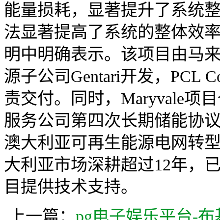
能量损耗，显著提升了系统整
法显著提高了系统的整体效率和运
明中明确表示。该项目由马
源子公司Gentari开发，PCL C
责交付。同时，Maryvale
服务公司第四次长期储能协
澳大利亚可再生能源电网转型具有
大利亚市场深耕超过12年，已
目提供技术支持。
上一篇：
pg电子娱乐平台-