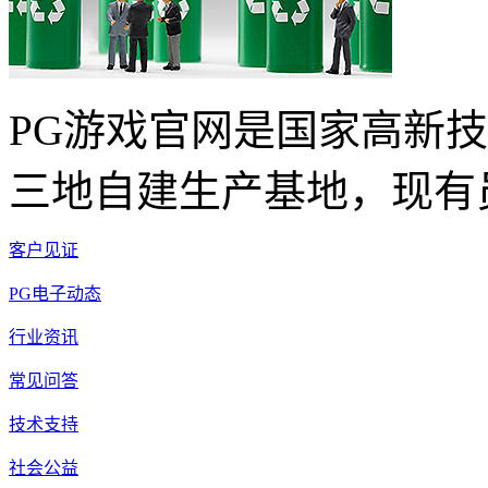
PG游戏官网是国家高新
三地自建生产基地，现有员
客户见证
PG电子动态
行业资讯
常见问答
技术支持
社会公益