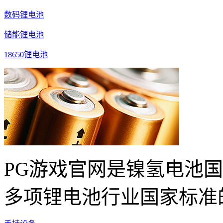
数码锂电池
储能锂电池
18650锂电池
PG游戏官网是镍氢电池
多项锂电池行业国家标准