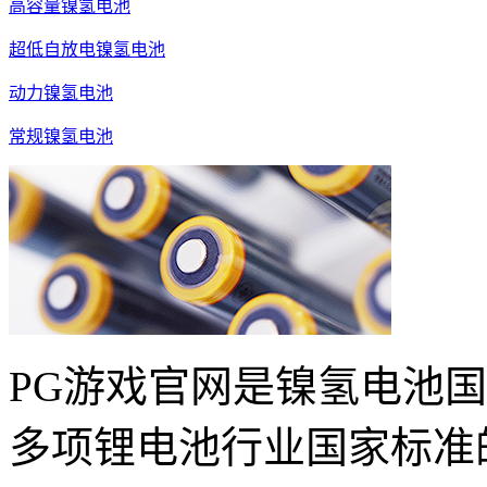
高容量镍氢电池
超低自放电镍氢电池
动力镍氢电池
常规镍氢电池
PG游戏官网是镍氢电池
多项锂电池行业国家标准