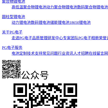
聚合物锂电池
高低温聚合物锂电池
动力聚合物锂电池
数码聚合物锂电池
圆柱型锂电池
动力锂电池
数码锂电池
储能锂电池
18650锂电池
关于PG电子
走进PG电子
品质管理
研发中心
专家团队
PG电子相册
荣誉
PG电子服务
电池定制
技术支持
常见问题
行业资讯
人才招聘
在线留言
网
公众号