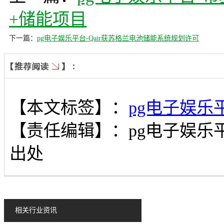
+储能项目
下一篇：
pg电子娱乐平台-Qair获苏格兰电池储能系统规划许可
【本文标签】：
pg电子娱乐
【责任编辑】：
pg电子娱乐
出处
相关行业资讯