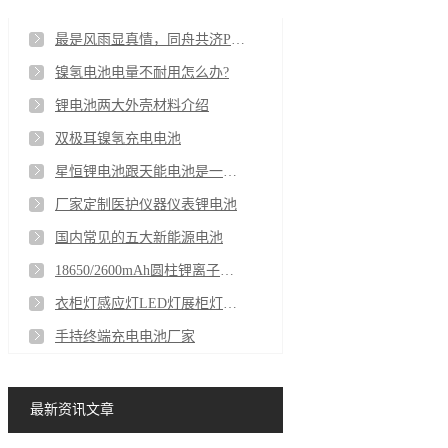
最是风雨显真情，同舟共济PG电子人
镍氢电池电量不耐用怎么办?
锂电池两大外壳材料介绍
双极耳镍氢充电电池
星恒锂电池跟天能电池是一家的吗
厂家定制医护仪器仪表锂电池
国内常见的五大新能源电池
18650/2600mAh圆柱锂离子电池
衣柜灯感应灯LED灯展柜灯聚合物长条锂电池厂家
手持终端充电电池厂家
最新资讯文章