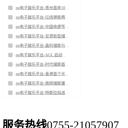
pg电子娱乐平台-贵州首座100MW/200MWh构网型储能电站全容量并网投运
pg电子娱乐平台-亿纬锂能两款全固态电池在成都经开区下线
pg电子娱乐平台-中国电建签约阿联酋阿布扎比光储项目，合同金额约139.62亿元
pg电子娱乐平台-甘肃新型储能装机突破900万千瓦 相当于5.5个刘家峡水电站
pg电子娱乐平台-晶科储能与合作伙伴签署1.1GWh战略合作框架协议
pg电子娱乐平台-AGL 启动新南威尔士州利德尔电池储能电站首批调试
pg电子娱乐平台-时代储能首个铁铬液流电池出口项目顺利完成工厂验收
pg电子娱乐平台-香港首个光储充检智能充电站投运
pg电子娱乐平台-南网储能肇庆浪江抽水蓄能电站3号机组球阀顺利吊装
pg电子娱乐平台-特斯拉拟进军印度工业储能市场
服务热线
0755-21057907