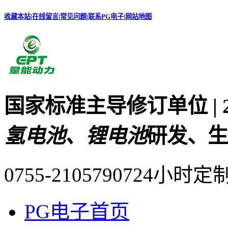
收藏本站
|
在线留言
|
常见问题
|
联系PG电子
|
网站地图
国家标准主导修订单位 |
氢电池、锂电池
研发、生
0755-21057907
24小时定
PG电子首页