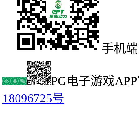
手机端
PG电子游戏AP
18096725号