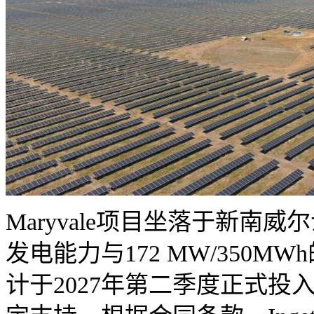
Maryvale项目坐落于新南威
发电能力与172 MW/350M
计于2027年第二季度正式