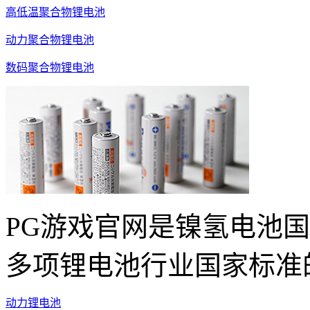
高低温聚合物锂电池
动力聚合物锂电池
数码聚合物锂电池
PG游戏官网是镍氢电池
多项锂电池行业国家标准
动力锂电池