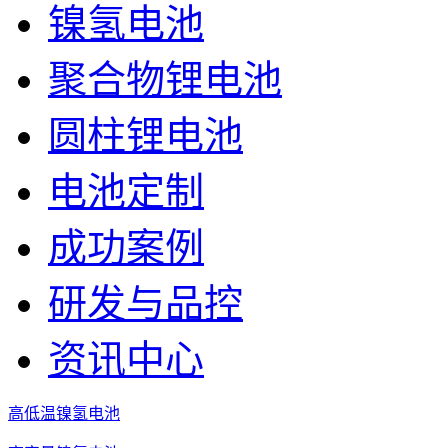
镍氢电池
聚合物锂电池
圆柱锂电池
电池定制
成功案例
研发与品控
资讯中心
高低温镍氢电池