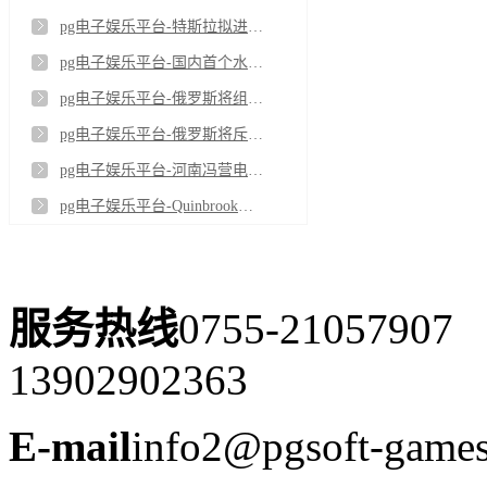
pg电子娱乐平台-特斯拉拟进军印度工业储能市场
pg电子娱乐平台-国内首个水系有机液流电池台区储能项目投运
pg电子娱乐平台-俄罗斯将组建首个储能系统生产集群
pg电子娱乐平台-俄罗斯将斥资1050亿卢布建设电池工厂
pg电子娱乐平台-河南冯营电厂移动储能项目顺利投运
pg电子娱乐平台-Quinbrook获澳昆州Supernode North电池储能项目环境许可
服务热线
0755-21057907
13902902363
E-mail
info2@pgsoft-game