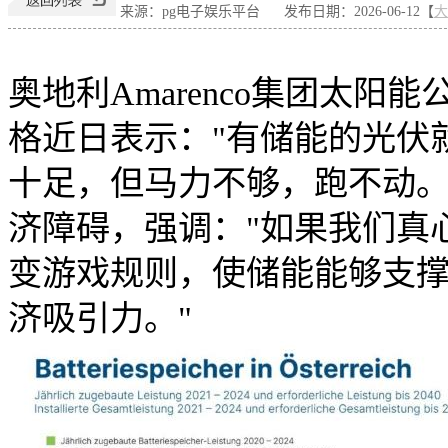
来源：pg电子娱乐平台
发布日期：2026-06-12【
大
奥地利Amarenco集团太阳
格近日表示："有储能的光伏
十足，但马力不够，跑不动。
济障碍，强调："如果我们真
变游戏规则，使储能能够支
济吸引力。"