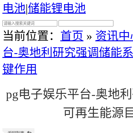
电池
|
储能锂电池
当前位置
：
首页
»
资讯中
台-奥地利研究强调储能
键作用
pg电子娱乐平台-奥地
可再生能源