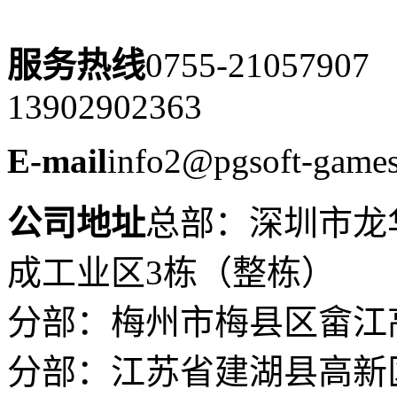
服务热线
0755-21057907
13902902363
E-mail
info2@pgsoft-game
公司地址
总部：深圳市龙
成工业区3栋（整栋）
分部：梅州市梅县区畲江
分部：江苏省建湖县高新区