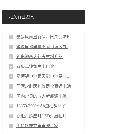
相关行业资讯
最是风雨显真情，同舟共济PG电子人
镍氢电池电量不耐用怎么办?
锂电池两大外壳材料介绍
双极耳镍氢充电电池
星恒锂电池跟天能电池是一家的吗
厂家定制医护仪器仪表锂电池
国内常见的五大新能源电池
18650/2600mAh圆柱锂离子电池
衣柜灯感应灯LED灯展柜灯聚合物长条锂电池厂家
手持终端充电电池厂家