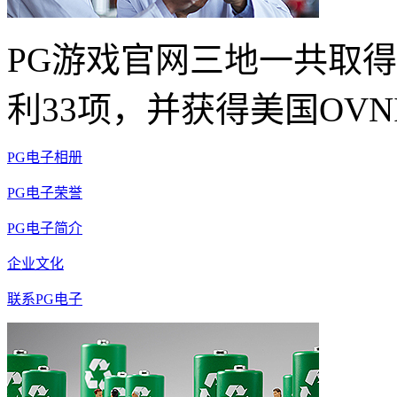
PG游戏官网三地一共取得
利33项，并获得美国OVN
PG电子相册
PG电子荣誉
PG电子简介
企业文化
联系PG电子