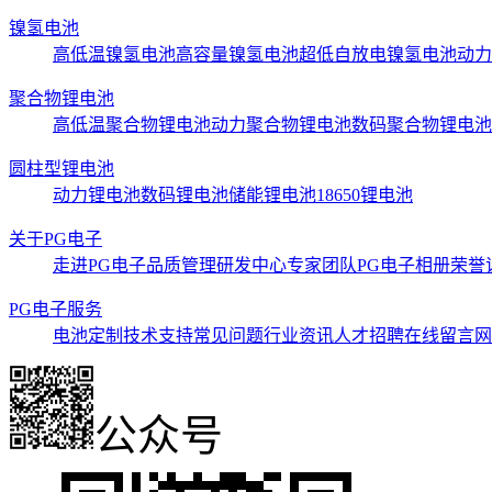
镍氢电池
高低温镍氢电池
高容量镍氢电池
超低自放电镍氢电池
动力
聚合物锂电池
高低温聚合物锂电池
动力聚合物锂电池
数码聚合物锂电池
圆柱型锂电池
动力锂电池
数码锂电池
储能锂电池
18650锂电池
关于PG电子
走进PG电子
品质管理
研发中心
专家团队
PG电子相册
荣誉
PG电子服务
电池定制
技术支持
常见问题
行业资讯
人才招聘
在线留言
网
公众号