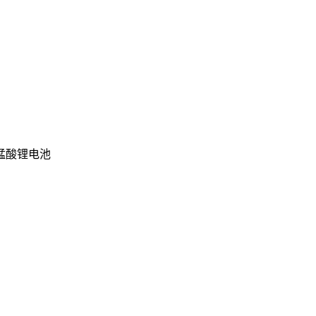
锰酸锂电池