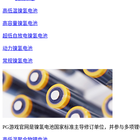
高低温镍氢电池
高容量镍氢电池
超低自放电镍氢电池
动力镍氢电池
常规镍氢电池
PG游戏官网是镍氢电池国家标准主导修订单位，并参与多项
高低温聚合物锂电池