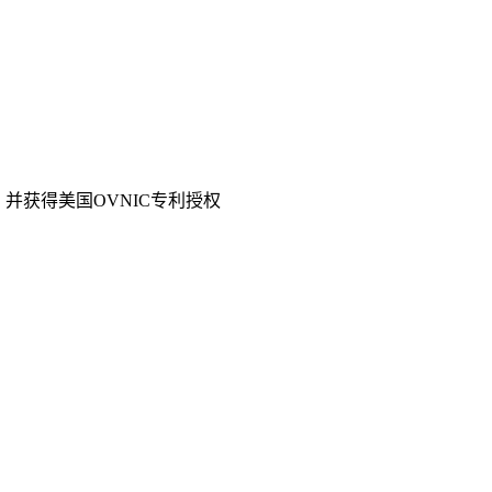
，并获得美国OVNIC专利授权