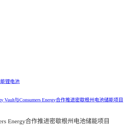
储能锂电池
y Vault与Consumers Energy合作推进密歇根州电池储能项目
sumers Energy合作推进密歇根州电池储能项目