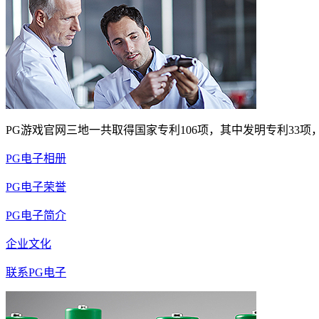
PG游戏官网三地一共取得国家专利106项，其中发明专利33项
PG电子相册
PG电子荣誉
PG电子简介
企业文化
联系PG电子