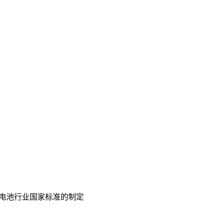
锂电池行业国家标准的制定