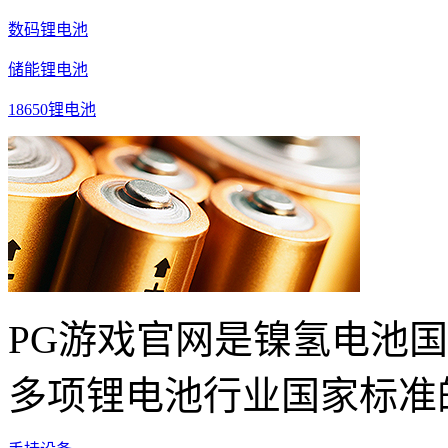
数码锂电池
储能锂电池
18650锂电池
PG游戏官网是镍氢电池
多项锂电池行业国家标准