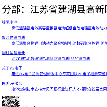
分部：江苏省建湖县高新区
镍氢电池
高低温镍氢电池
高容量镍氢电池
超低自放电镍氢电池
动力
聚合物锂电池
高低温聚合物锂电池
动力聚合物锂电池
数码聚合物锂电池
圆柱型锂电池
动力锂电池
数码锂电池
储能锂电池
18650锂电池
关于PG电子
走进PG电子
品质管理
研发中心
专家团队
PG电子相册
荣誉
PG电子服务
电池定制
技术支持
常见问题
行业资讯
人才招聘
在线留言
网