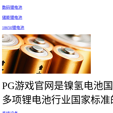
数码锂电池
储能锂电池
18650锂电池
PG游戏官网是镍氢电池
多项锂电池行业国家标准