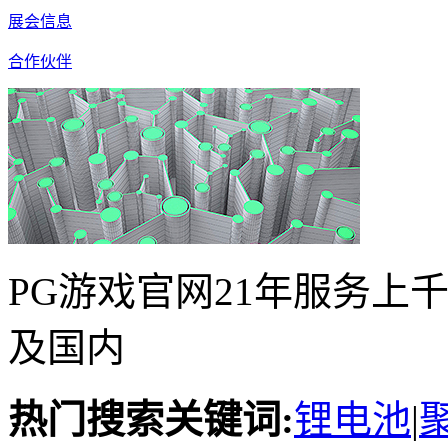
展会信息
合作伙伴
PG游戏官网21年服务上
及国内
热门搜索关键词:
锂电池
|