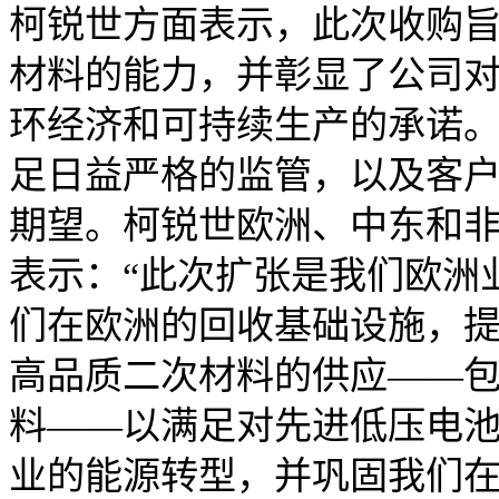
柯锐世方面表示，此次收购
材料的能力，并彰显了公司
环经济和可持续生产的承诺
足日益严格的监管，以及客
期望。柯锐世欧洲、中东和非洲地区
表示：“此次扩张是我们欧洲
们在欧洲的回收基础设施，
高品质二次材料的供应——包括
料——以满足对先进低压电
业的能源转型，并巩固我们在