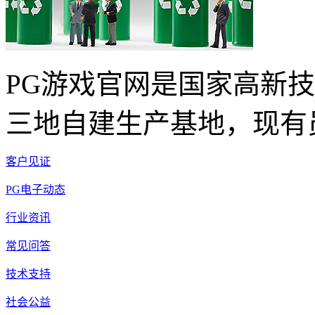
PG游戏官网是国家高新
三地自建生产基地，现有员
客户见证
PG电子动态
行业资讯
常见问答
技术支持
社会公益