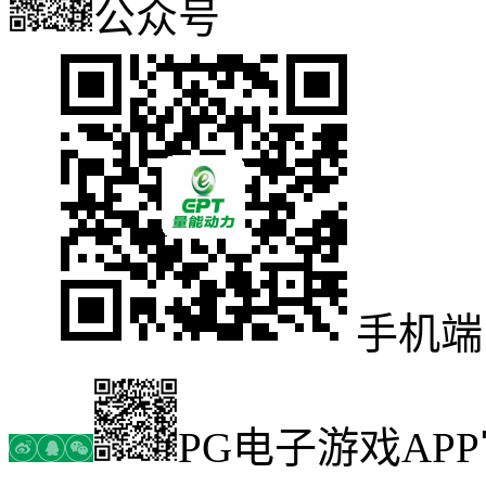
公众号
手机端
PG电子游戏AP