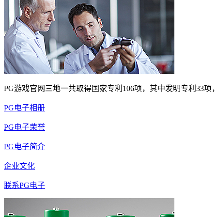
PG游戏官网三地一共取得国家专利106项，其中发明专利33项
PG电子相册
PG电子荣誉
PG电子简介
企业文化
联系PG电子