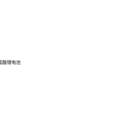
锰酸锂电池