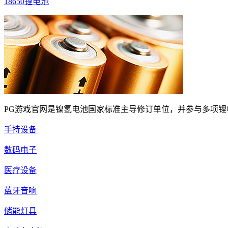
18650锂电池
PG游戏官网是镍氢电池国家标准主导修订单位，并参与多项
手持设备
数码电子
医疗设备
蓝牙音响
储能灯具