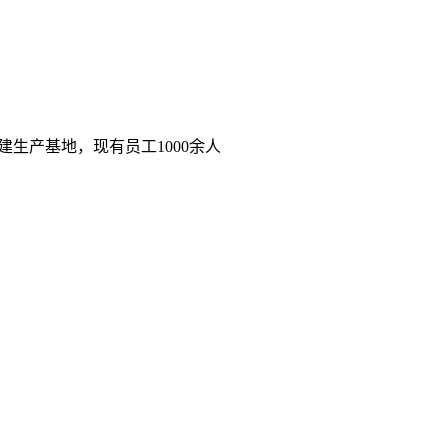
生产基地，现有员工1000余人