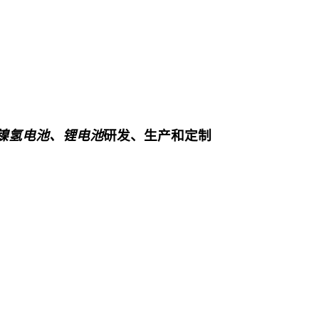
镍氢电池、锂电池
研发、生产和定制