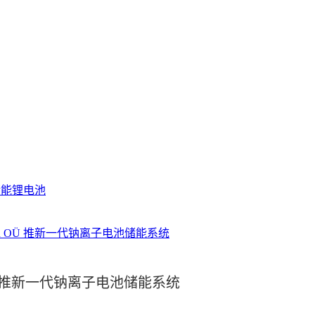
储能锂电池
een OÜ 推新一代钠离子电池储能系统
 OÜ 推新一代钠离子电池储能系统