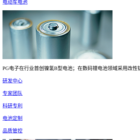
电动车电池
PG电子在行业首创镍氢B型电池；在数码锂电池领域采用改性
研发中心
专家团队
科研专利
电池定制
品质管控