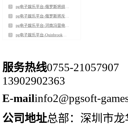
pg电子娱乐平台-俄罗斯将组建首个储能系统生产集群
pg电子娱乐平台-俄罗斯将斥资1050亿卢布建设电池工厂
pg电子娱乐平台-河南冯营电厂移动储能项目顺利投运
pg电子娱乐平台-Quinbrook获澳昆州Supernode North电池储能项目环境许可
服务热线
0755-21057907
13902902363
E-mail
info2@pgsoft-game
公司地址
总部：深圳市龙