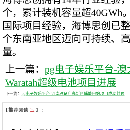
个，累计装机容量超40GW
国际项目经验，海博思创已
个东南亚地区迈向可持续、
量。
上一篇：
pg电子娱乐平台-
Waratah超级电池项目进展
下一篇：
pg电子娱乐平台-河南驻马店高新区储能电站项目成功封顶