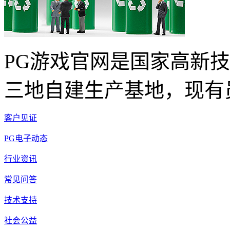
PG游戏官网是国家高新
三地自建生产基地，现有员
客户见证
PG电子动态
行业资讯
常见问答
技术支持
社会公益