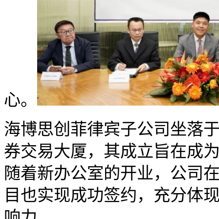
心。
海博思创菲律宾子公司坐落
券交易大厦，其成立旨在成
随着新办公室的开业，公司
目也实现成功签约，充分体
响力。