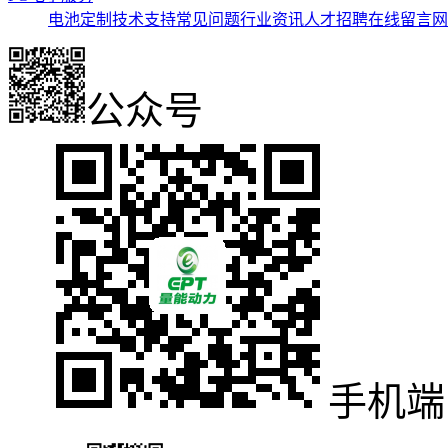
电池定制
技术支持
常见问题
行业资讯
人才招聘
在线留言
网
公众号
手机端