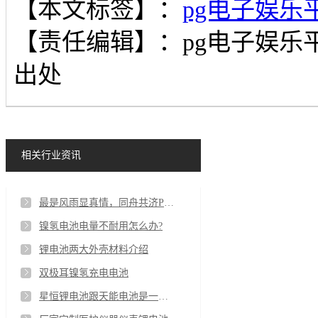
【本文标签】：
pg电子娱乐
【责任编辑】：
pg电子娱乐
出处
相关行业资讯
最是风雨显真情，同舟共济PG电子人
镍氢电池电量不耐用怎么办?
锂电池两大外壳材料介绍
双极耳镍氢充电电池
星恒锂电池跟天能电池是一家的吗