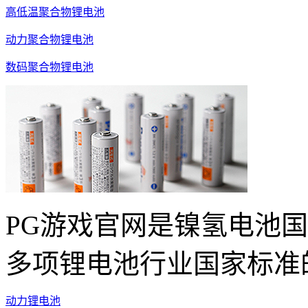
高低温聚合物锂电池
动力聚合物锂电池
数码聚合物锂电池
PG游戏官网是镍氢电池
多项锂电池行业国家标准
动力锂电池