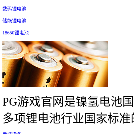
数码锂电池
储能锂电池
18650锂电池
PG游戏官网是镍氢电池
多项锂电池行业国家标准