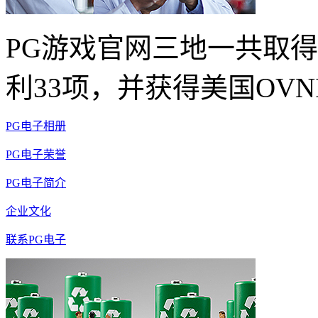
PG游戏官网三地一共取得
利33项，并获得美国OVN
PG电子相册
PG电子荣誉
PG电子简介
企业文化
联系PG电子