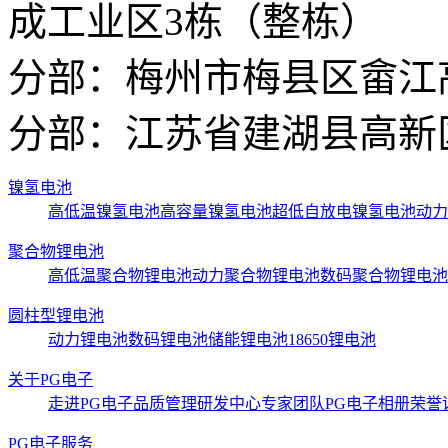
成工业区3栋（整栋）
分部：梅州市梅县区畲江
分部：江苏省建湖县高新区
镍氢电池
高低温镍氢电池
高容量镍氢电池
超低自放电镍氢电池
动力
聚合物锂电池
高低温聚合物锂电池
动力聚合物锂电池
数码聚合物锂电池
圆柱型锂电池
动力锂电池
数码锂电池
储能锂电池
18650锂电池
关于PG电子
走进PG电子
品质管理
研发中心
专家团队
PG电子相册
荣誉
PG电子服务