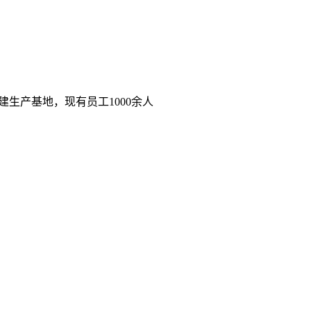
生产基地，现有员工1000余人