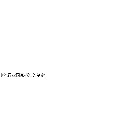
锂电池行业国家标准的制定