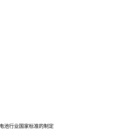
锂电池行业国家标准的制定