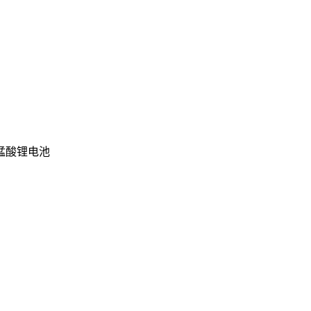
锰酸锂电池