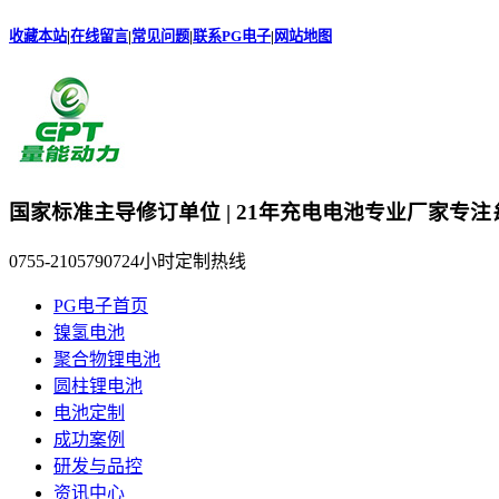
收藏本站
|
在线留言
|
常见问题
|
联系PG电子
|
网站地图
国家标准主导修订单位 | 21年充电电池专业厂家
专注
0755-21057907
24小时定制热线
PG电子首页
镍氢电池
聚合物锂电池
圆柱锂电池
电池定制
成功案例
研发与品控
资讯中心