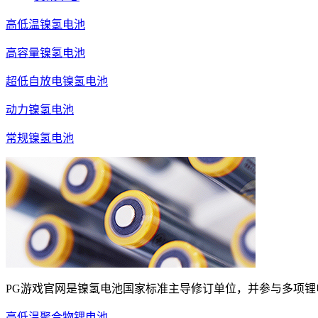
高低温镍氢电池
高容量镍氢电池
超低自放电镍氢电池
动力镍氢电池
常规镍氢电池
PG游戏官网是镍氢电池国家标准主导修订单位，并参与多项
高低温聚合物锂电池