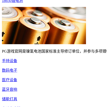
18650锂电池
PG游戏官网是镍氢电池国家标准主导修订单位，并参与多项
手持设备
数码电子
医疗设备
蓝牙音响
储能灯具