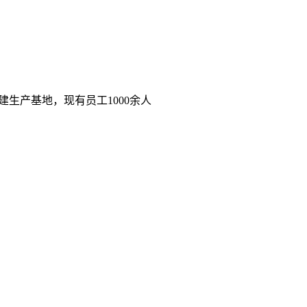
生产基地，现有员工1000余人