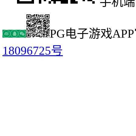
手机端
PG电子游戏AP
18096725号