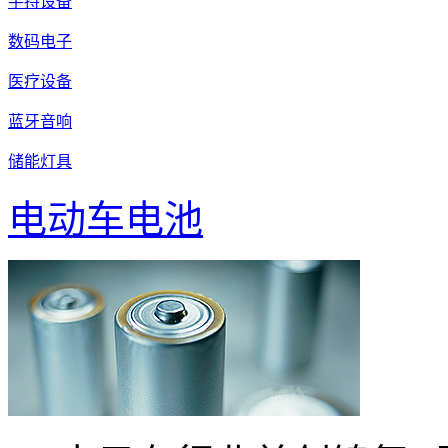
手持设备
数码电子
医疗设备
蓝牙音响
储能灯具
电动车电池