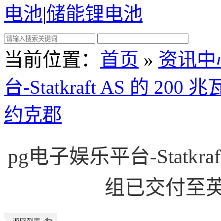
电池
|
储能锂电池
当前位置
：
首页
»
资讯中
台-Statkraft AS 的
约克郡
pg电子娱乐平台-Statkra
组已交付至