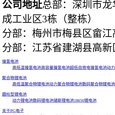
公司地址
总部：深圳市龙
成工业区3栋（整栋）
分部：梅州市梅县区畲江
分部：江苏省建湖县高新区
镍氢电池
高低温镍氢电池
高容量镍氢电池
超低自放电镍氢电池
动力
聚合物锂电池
高低温聚合物锂电池
动力聚合物锂电池
数码聚合物锂电池
圆柱型锂电池
动力锂电池
数码锂电池
储能锂电池
18650锂电池
关于PG电子