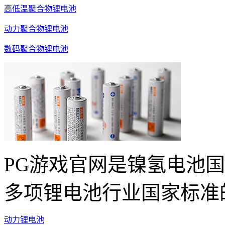
高低温聚合物锂电池
动力聚合物锂电池
数码聚合物锂电池
PG游戏官网是镍氢电池
多项锂电池行业国家标准
动力锂电池