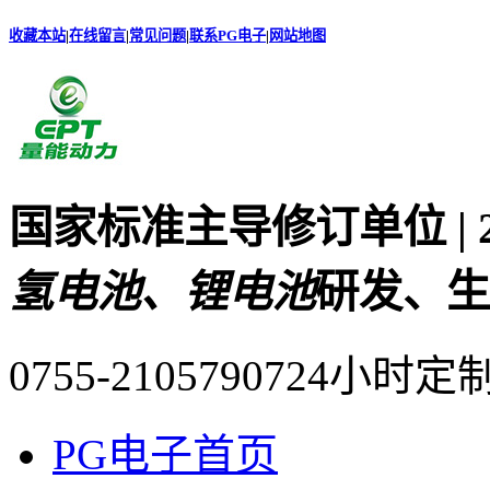
收藏本站
|
在线留言
|
常见问题
|
联系PG电子
|
网站地图
国家标准主导修订单位 |
氢电池、锂电池
研发、生
0755-21057907
24小时定
PG电子首页