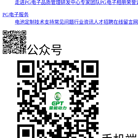
走进PG电子
品质管理
研发中心
专家团队
PG电子相册
荣誉
PG电子服务
电池定制
技术支持
常见问题
行业资讯
人才招聘
在线留言
网
公众号