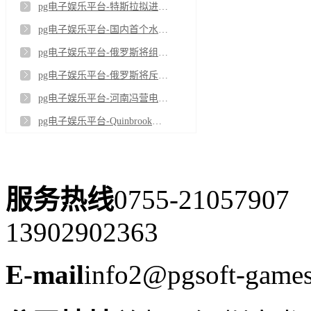
pg电子娱乐平台-特斯拉拟进军印度工业储能市场
pg电子娱乐平台-国内首个水系有机液流电池台区储能项目投运
pg电子娱乐平台-俄罗斯将组建首个储能系统生产集群
pg电子娱乐平台-俄罗斯将斥资1050亿卢布建设电池工厂
pg电子娱乐平台-河南冯营电厂移动储能项目顺利投运
pg电子娱乐平台-Quinbrook获澳昆州Supernode North电池储能项目环境许可
服务热线
0755-21057907
13902902363
E-mail
info2@pgsoft-game