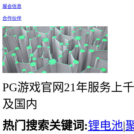
展会信息
合作伙伴
PG游戏官网21年服务上
及国内
热门搜索关键词:
锂电池
|