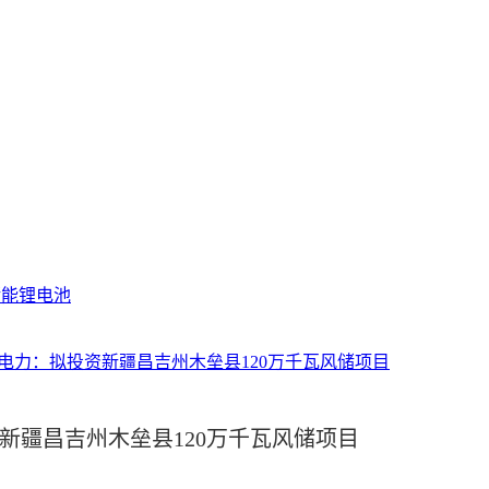
储能锂电池
海电力：拟投资新疆昌吉州木垒县120万千瓦风储项目
资新疆昌吉州木垒县120万千瓦风储项目