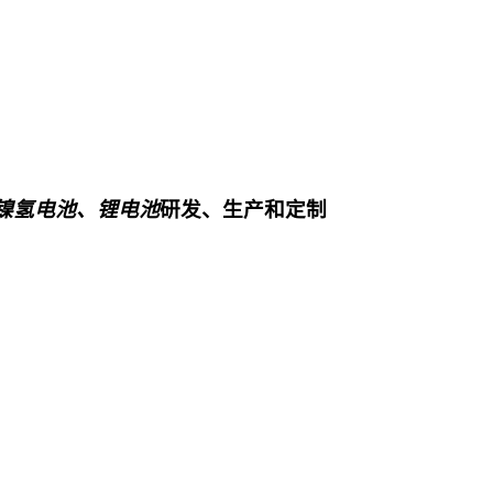
镍氢电池、锂电池
研发、生产和定制