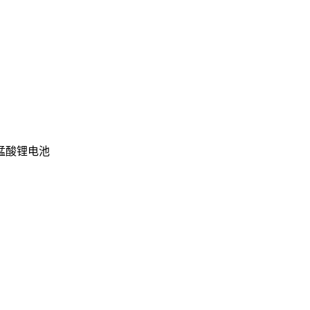
锰酸锂电池