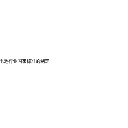
锂电池行业国家标准的制定