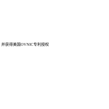
，并获得美国OVNIC专利授权