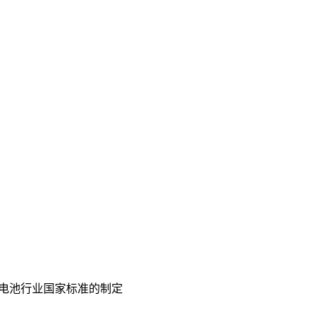
锂电池行业国家标准的制定