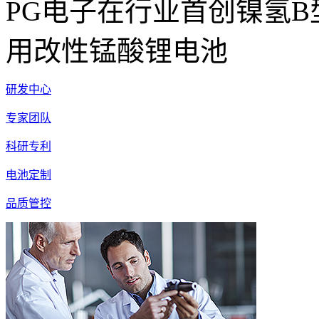
PG电子在行业首创镍氢
用改性锰酸锂电池
研发中心
专家团队
科研专利
电池定制
品质管控