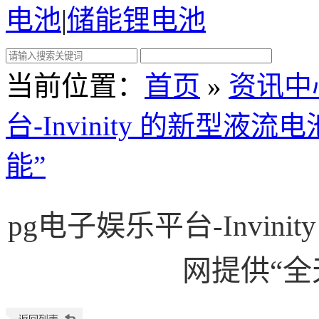
电池
|
储能锂电池
当前位置
：
首页
»
资讯中
台-Invinity 的新型
能”
pg电子娱乐平台-Invin
网提供“全