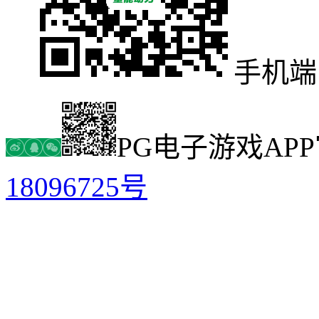
手机端
PG电子游戏AP
18096725号