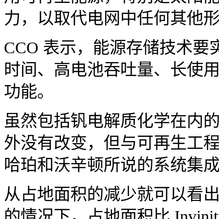
力，以取代电网中任何其他形
CCO 表示，能源存储技术
时间、高电池吞吐量、长使用
功能。
虽然包括钒电解质化学在内
外没有改变，但与可再生工
哈珀和沃辛顿所说的系统集
从占地面积的减少就可以看
的情况下，占地面积比 Invini