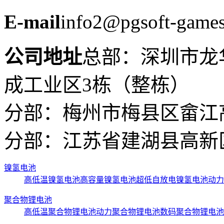
E-mail
info2@pgsoft-game
公司地址
总部：深圳市龙
成工业区3栋（整栋）
分部：梅州市梅县区畲江
分部：江苏省建湖县高新区
镍氢电池
高低温镍氢电池
高容量镍氢电池
超低自放电镍氢电池
动力
聚合物锂电池
高低温聚合物锂电池
动力聚合物锂电池
数码聚合物锂电池