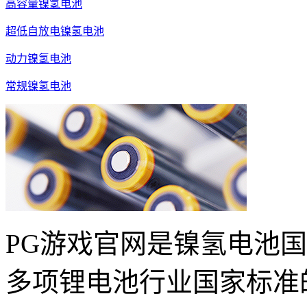
高容量镍氢电池
超低自放电镍氢电池
动力镍氢电池
常规镍氢电池
PG游戏官网是镍氢电池
多项锂电池行业国家标准