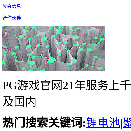
展会信息
合作伙伴
PG游戏官网21年服务上
及国内
热门搜索关键词:
锂电池
|