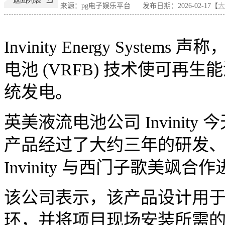
来源：pg电子娱乐平台
发布日期：2026-02-17【
大
Invinity Energy Sys
电池 (VRFB) 技术使可再
统发电。
英美液流电池公司 Invinity 
产品经过了大约三年的研发
Invinity 与西门子歌美飒
该公司表示，该产品设计用
环，并将项目现场安装所需的