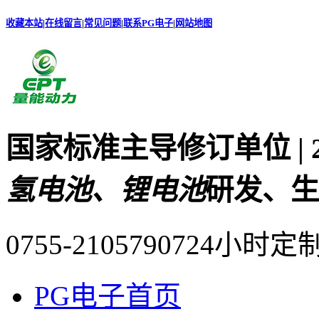
收藏本站
|
在线留言
|
常见问题
|
联系PG电子
|
网站地图
国家标准主导修订单位 |
氢电池、锂电池
研发、生
0755-21057907
24小时定
PG电子首页