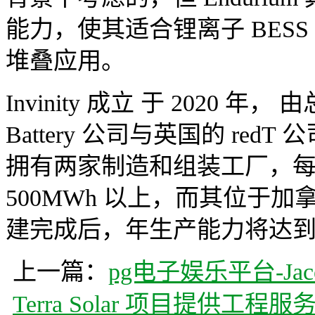
能力，使其适合锂离子 BES
堆叠应用。
Invinity 成立 于 2020 年
Battery 公司与英国的 re
拥有两家制造和组装工厂，
500MWh 以上，而其位于加拿
建完成后，年生产能力将达到 2
上一篇：
pg电子娱乐平台-Jac
Terra Solar 项目提供工程服