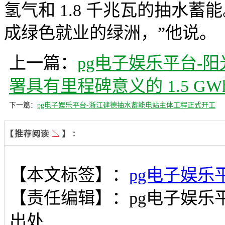
氢气和 1.8 千兆瓦的抽水
成绿色就业的绿洲，”他说。
上一篇：
pg电子娱乐平台-
署具有里程碑意义的 1.5 G
下一篇：
pg电子娱乐平台-浙江建德抽水蓄能电站主体工程正式开工
【本文标签】：
pg电子娱乐
【责任编辑】：
pg电子娱乐
出处