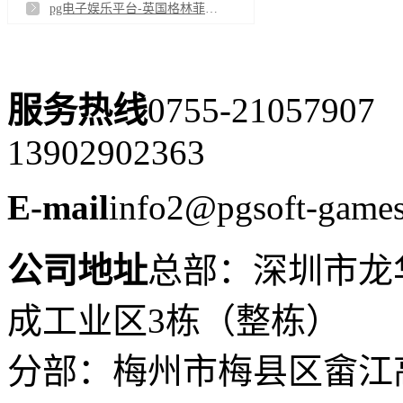
pg电子娱乐平台-英国格林菲尔德获准建设99.9兆瓦电池储能电站
服务热线
0755-21057907
13902902363
E-mail
info2@pgsoft-game
公司地址
总部：深圳市龙
成工业区3栋（整栋）
分部：梅州市梅县区畲江