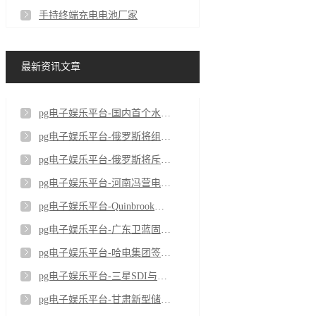
手持终端充电电池厂家
最新资讯文章
pg电子娱乐平台-国内首个水系有机液流电池台区储能项目投运
pg电子娱乐平台-俄罗斯将组建首个储能系统生产集群
pg电子娱乐平台-俄罗斯将斥资1050亿卢布建设电池工厂
pg电子娱乐平台-河南冯营电厂移动储能项目顺利投运
pg电子娱乐平台-Quinbrook获澳昆州Supernode North电池储能项目环境许可
pg电子娱乐平台-广东卫蓝固态电池产业园签约落户花都
pg电子娱乐平台-哈电集团签订辽宁太子河抽水蓄能电站6台机组及其附属设备采购合同
pg电子娱乐平台-三星SDI与L&F签署中长期磷酸铁锂电池正极材料供应协议
pg电子娱乐平台-甘肃新型储能装机容量超九百万千瓦