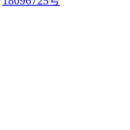
18096725号