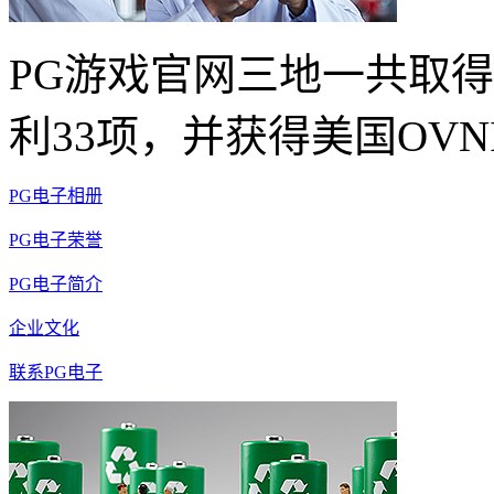
PG游戏官网三地一共取得
利33项，并获得美国OVN
PG电子相册
PG电子荣誉
PG电子简介
企业文化
联系PG电子