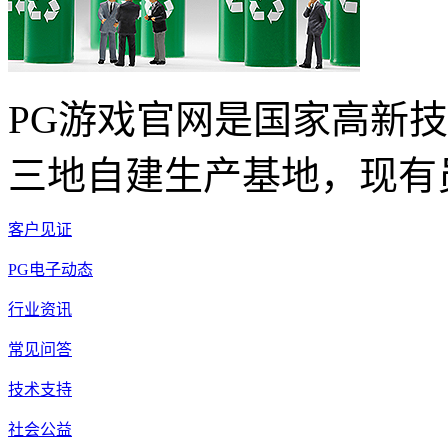
PG游戏官网是国家高新
三地自建生产基地，现有员
客户见证
PG电子动态
行业资讯
常见问答
技术支持
社会公益