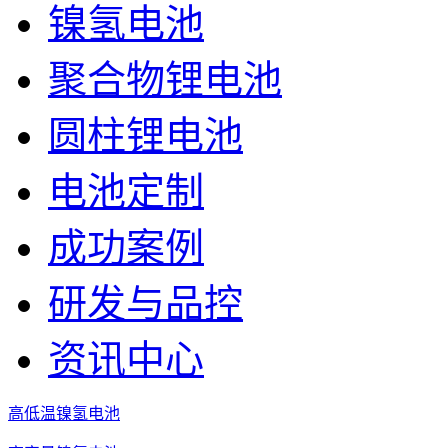
镍氢电池
聚合物锂电池
圆柱锂电池
电池定制
成功案例
研发与品控
资讯中心
高低温镍氢电池