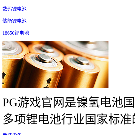
数码锂电池
储能锂电池
18650锂电池
PG游戏官网是镍氢电池
多项锂电池行业国家标准