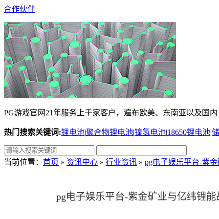
合作伙伴
PG游戏官网21年服务上千家客户，遍布欧美、东南亚以及国内
热门搜索关键词:
锂电池
|
聚合物锂电池
|
镍氢电池
|
18650锂电池
|
当前位置
：
首页
»
资讯中心
»
行业资讯
»
pg电子娱乐平台-
pg电子娱乐平台-紫金矿业与亿纬锂