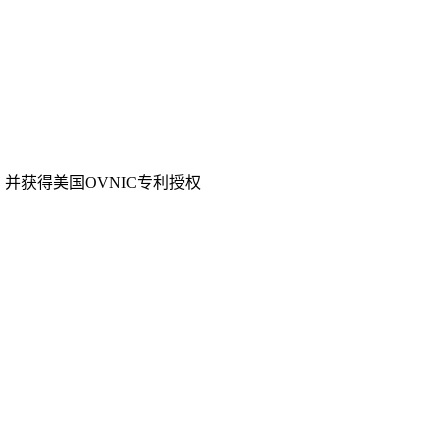
，并获得美国OVNIC专利授权