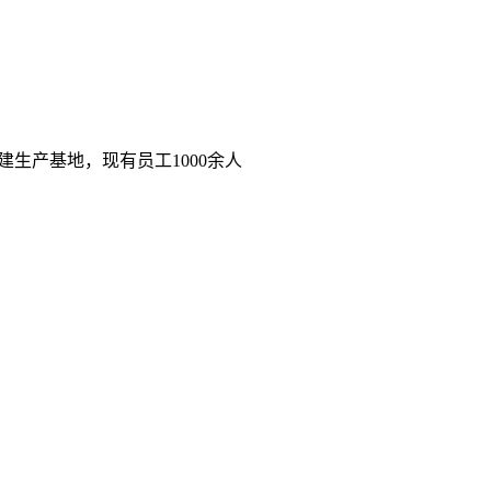
生产基地，现有员工1000余人