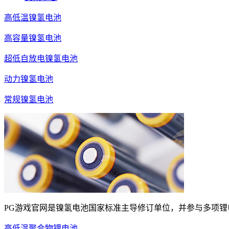
高低温镍氢电池
高容量镍氢电池
超低自放电镍氢电池
动力镍氢电池
常规镍氢电池
PG游戏官网是镍氢电池国家标准主导修订单位，并参与多项
高低温聚合物锂电池