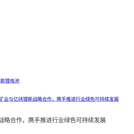
储能锂电池
紫金矿业与亿纬锂能战略合作，携手推进行业绿色可持续发展
能战略合作，携手推进行业绿色可持续发展