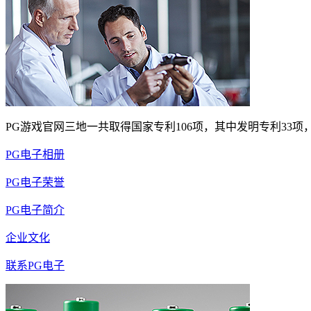
PG游戏官网三地一共取得国家专利106项，其中发明专利33项
PG电子相册
PG电子荣誉
PG电子简介
企业文化
联系PG电子