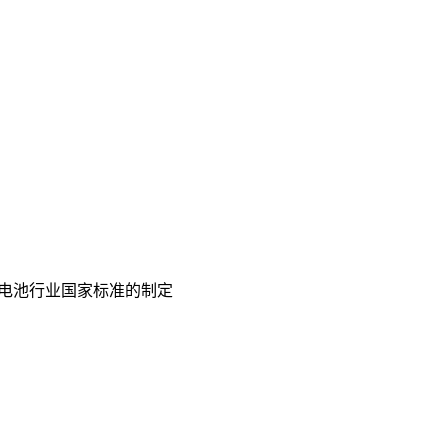
锂电池行业国家标准的制定