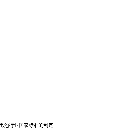
锂电池行业国家标准的制定