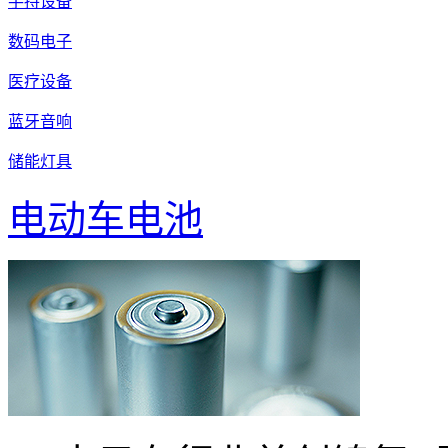
手持设备
数码电子
医疗设备
蓝牙音响
储能灯具
电动车电池