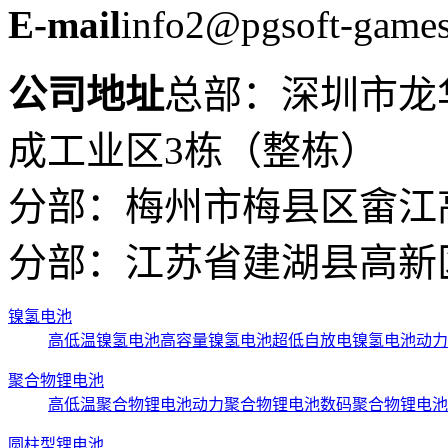
E-mail
info2@pgsoft-game
公司地址
总部：深圳市龙
成工业区3栋（整栋）
分部：梅州市梅县区畲江
分部：江苏省建湖县高新区
镍氢电池
高低温镍氢电池
高容量镍氢电池
超低自放电镍氢电池
动力
聚合物锂电池
高低温聚合物锂电池
动力聚合物锂电池
数码聚合物锂电池
圆柱型锂电池