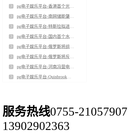
pg电子娱乐平台-香港首个光储充检智能充电站投运
pg电子娱乐平台-南网储能肇庆浪江抽水蓄能电站3号机组球阀顺利吊装
pg电子娱乐平台-特斯拉拟进军印度工业储能市场
pg电子娱乐平台-国内首个水系有机液流电池台区储能项目投运
pg电子娱乐平台-俄罗斯将组建首个储能系统生产集群
pg电子娱乐平台-俄罗斯将斥资1050亿卢布建设电池工厂
pg电子娱乐平台-河南冯营电厂移动储能项目顺利投运
pg电子娱乐平台-Quinbrook获澳昆州Supernode North电池储能项目环境许可
服务热线
0755-21057907
13902902363