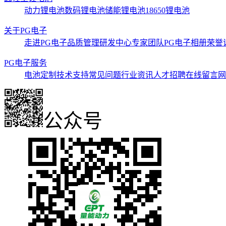
动力锂电池
数码锂电池
储能锂电池
18650锂电池
关于PG电子
走进PG电子
品质管理
研发中心
专家团队
PG电子相册
荣誉
PG电子服务
电池定制
技术支持
常见问题
行业资讯
人才招聘
在线留言
网
公众号