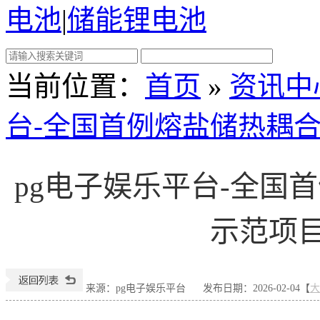
电池
|
储能锂电池
当前位置
：
首页
»
资讯中
台-全国首例熔盐储热耦
pg电子娱乐平台-全国
示范项
来源：pg电子娱乐平台
发布日期：2026-02-04【
大