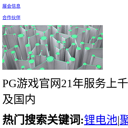
展会信息
合作伙伴
PG游戏官网21年服务上
及国内
热门搜索关键词:
锂电池
|