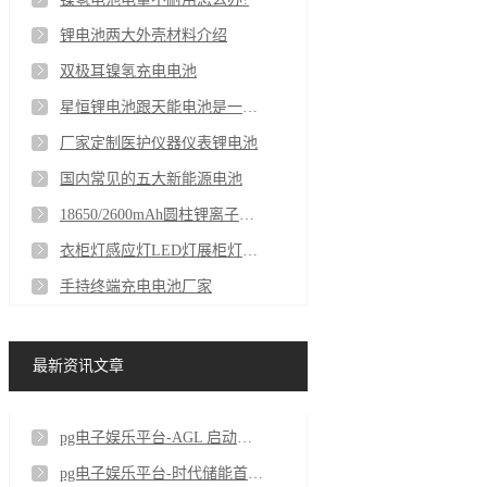
锂电池两大外壳材料介绍
双极耳镍氢充电电池
星恒锂电池跟天能电池是一家的吗
厂家定制医护仪器仪表锂电池
国内常见的五大新能源电池
18650/2600mAh圆柱锂离子电池
衣柜灯感应灯LED灯展柜灯聚合物长条锂电池厂家
手持终端充电电池厂家
最新资讯文章
pg电子娱乐平台-AGL 启动新南威尔士州利德尔电池储能电站首批调试
pg电子娱乐平台-时代储能首个铁铬液流电池出口项目顺利完成工厂验收