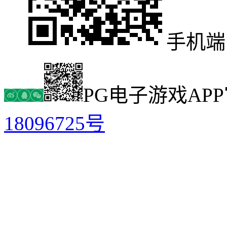
手机端
PG电子游戏AP
18096725号