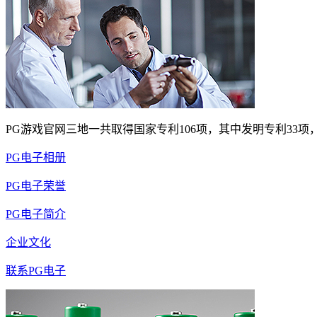
PG游戏官网三地一共取得国家专利106项，其中发明专利33项
PG电子相册
PG电子荣誉
PG电子简介
企业文化
联系PG电子