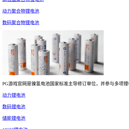
动力聚合物锂电池
数码聚合物锂电池
PG游戏官网是镍氢电池国家标准主导修订单位，并参与多项
动力锂电池
数码锂电池
储能锂电池