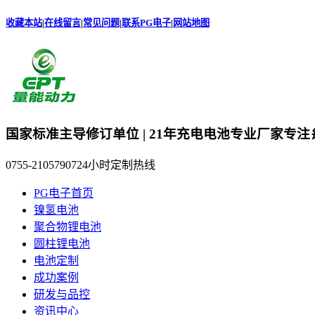
收藏本站
|
在线留言
|
常见问题
|
联系PG电子
|
网站地图
国家标准主导修订单位 | 21年充电电池专业厂家
专注
0755-21057907
24小时定制热线
PG电子首页
镍氢电池
聚合物锂电池
圆柱锂电池
电池定制
成功案例
研发与品控
资讯中心