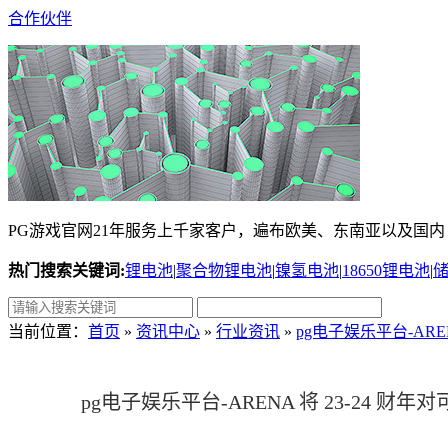
合作伙伴
PG游戏官网21年服务上千家客户，遍布欧美、东南亚以及国内
热门搜索关键词:
锂电池
|
聚合物锂电池
|
镍氢电池
|
18650锂电池
|
当前位置
：
首页
»
资讯中心
»
行业资讯
»
pg电子娱乐平台-ARE
pg电子娱乐平台-ARENA 将 23-24 