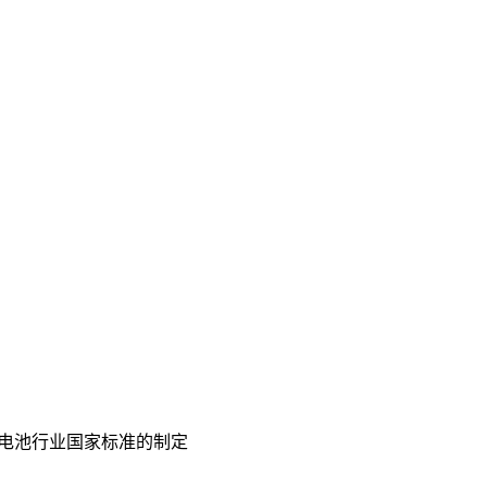
锂电池行业国家标准的制定