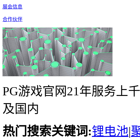
展会信息
合作伙伴
PG游戏官网21年服务上
及国内
热门搜索关键词:
锂电池
|