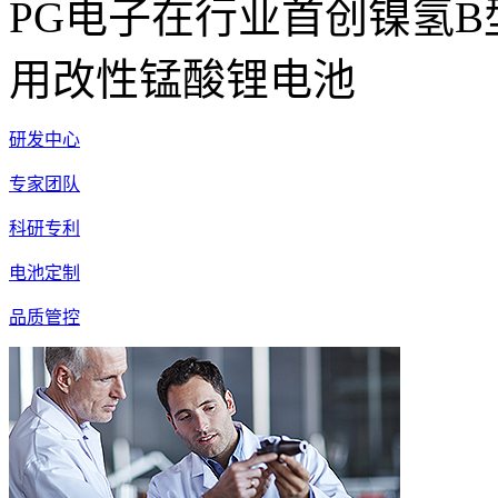
PG电子在行业首创镍氢
用改性锰酸锂电池
研发中心
专家团队
科研专利
电池定制
品质管控