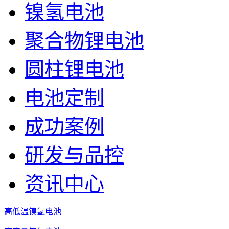
镍氢电池
聚合物锂电池
圆柱锂电池
电池定制
成功案例
研发与品控
资讯中心
高低温镍氢电池