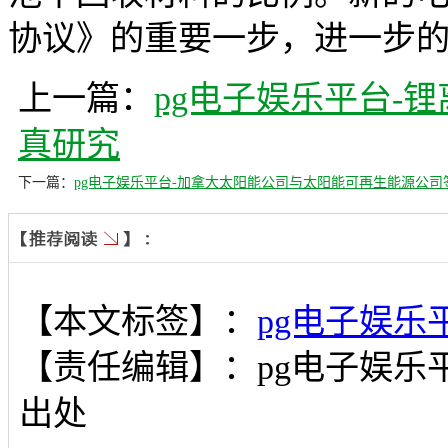
协议》的重要一步，进一步
上一篇：
pg电子娱乐平台-
真研究
下一篇：
pg电子娱乐平台-加拿大太阳能公司与太阳能可再生能源公
【本文标签】：
pg电子娱乐
【责任编辑】：
pg电子娱乐
出处