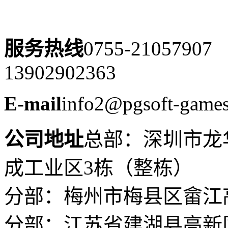
服务热线
0755-21057907
13902902363
E-mail
info2@pgsoft-game
公司地址
总部：深圳市龙
成工业区3栋（整栋）
分部：梅州市梅县区畲江
分部：江苏省建湖县高新区