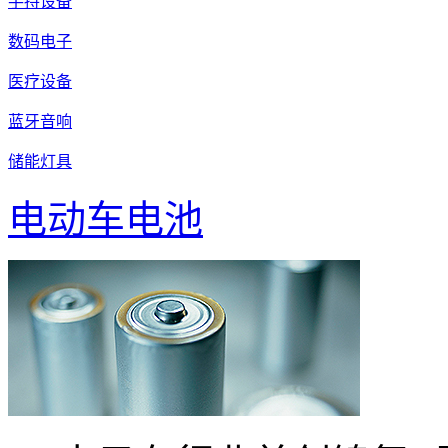
手持设备
数码电子
医疗设备
蓝牙音响
储能灯具
电动车电池