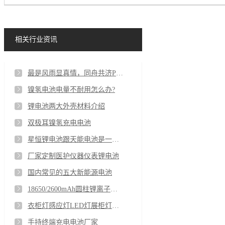
相关行业资讯
最是风雨显真情，同舟共济PG电子人
镍氢电池电量不耐用怎么办?
锂电池两大外壳材料介绍
双极耳镍氢充电电池
星恒锂电池跟天能电池是一家的吗
厂家定制医护仪器仪表锂电池
国内常见的五大新能源电池
18650/2600mAh圆柱锂离子电池
衣柜灯感应灯LED灯展柜灯聚合物长条锂电池厂家
手持终端充电电池厂家