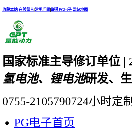
收藏本站
|
在线留言
|
常见问题
|
联系PG电子
|
网站地图
国家标准主导修订单位 |
氢电池、锂电池
研发、生
0755-21057907
24小时定
PG电子首页