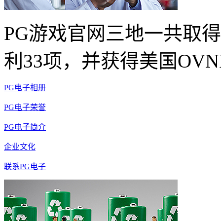
PG游戏官网三地一共取得
利33项，并获得美国OVN
PG电子相册
PG电子荣誉
PG电子简介
企业文化
联系PG电子