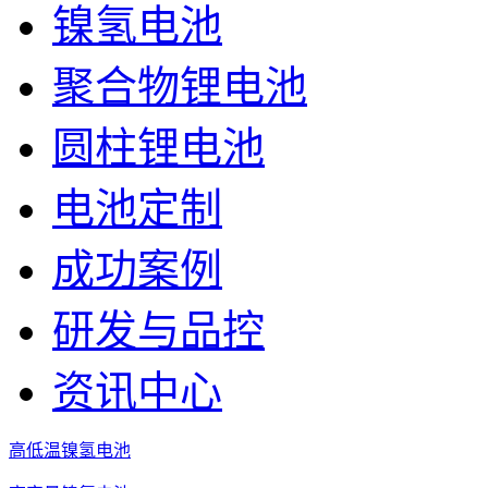
镍氢电池
聚合物锂电池
圆柱锂电池
电池定制
成功案例
研发与品控
资讯中心
高低温镍氢电池