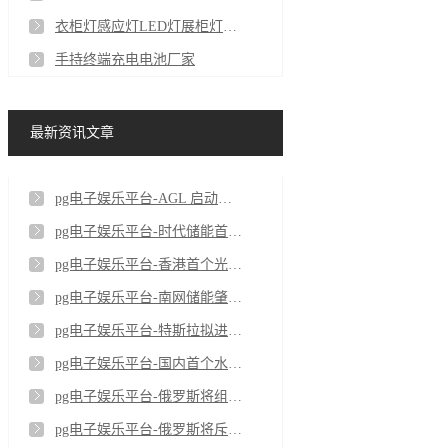
衣柜灯感应灯LED灯展柜灯聚合物长条锂电池厂家
手持终端充电电池厂家
最新资讯文章
pg电子娱乐平台-AGL 启动新南威尔士州利德尔电池储能电站首批调试
pg电子娱乐平台-时代储能首个铁铬液流电池出口项目顺利完成工厂验收
pg电子娱乐平台-香港首个光储充检智能充电站投运
pg电子娱乐平台-南网储能肇庆浪江抽水蓄能电站3号机组球阀顺利吊装
pg电子娱乐平台-特斯拉拟进军印度工业储能市场
pg电子娱乐平台-国内首个水系有机液流电池台区储能项目投运
pg电子娱乐平台-俄罗斯将组建首个储能系统生产集群
pg电子娱乐平台-俄罗斯将斥资1050亿卢布建设电池工厂