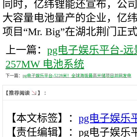
同时，亿纬锂能还宣布，公司已
大容量电池量产的企业，亿纬
项目“Mr. Big”在湖北荆门
上一篇：
pg电子娱乐平台-远景
257MW 电池系统
下一篇：
pg电子娱乐平台-5228米！全球海拔最高光储项目并网发电
【本文标签】：
pg电子娱乐
【责任编辑】：
pg电子娱乐