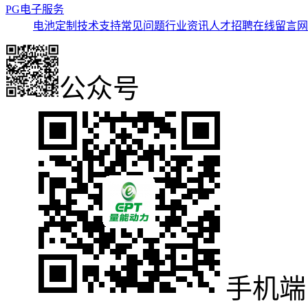
PG电子服务
电池定制
技术支持
常见问题
行业资讯
人才招聘
在线留言
网
公众号
手机端