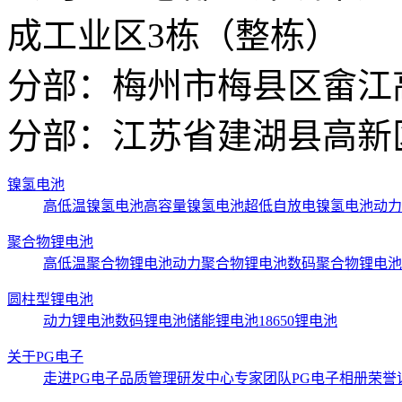
成工业区3栋（整栋）
分部：梅州市梅县区畲江
分部：江苏省建湖县高新区
镍氢电池
高低温镍氢电池
高容量镍氢电池
超低自放电镍氢电池
动力
聚合物锂电池
高低温聚合物锂电池
动力聚合物锂电池
数码聚合物锂电池
圆柱型锂电池
动力锂电池
数码锂电池
储能锂电池
18650锂电池
关于PG电子
走进PG电子
品质管理
研发中心
专家团队
PG电子相册
荣誉