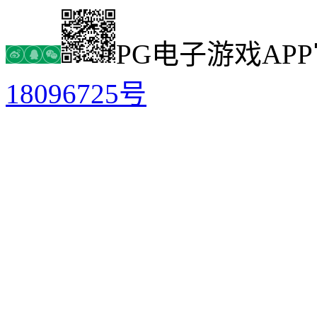
PG电子游戏AP
18096725号