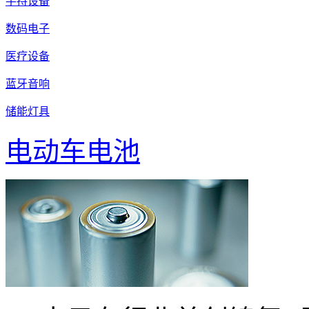
手持设备
数码电子
医疗设备
蓝牙音响
储能灯具
电动车电池