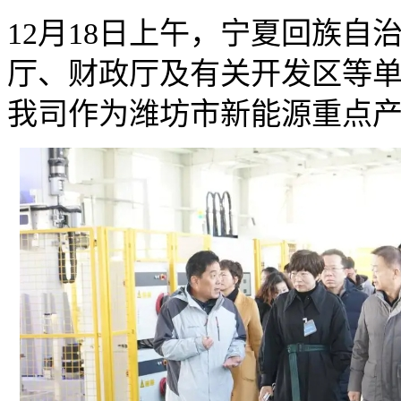
12月18日上午，宁夏回族
厅、财政厅及有关开发区等单
我司作为潍坊市新能源重点