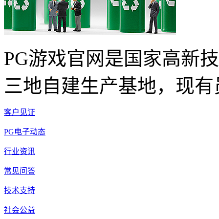
PG游戏官网是国家高新
三地自建生产基地，现有员
客户见证
PG电子动态
行业资讯
常见问答
技术支持
社会公益