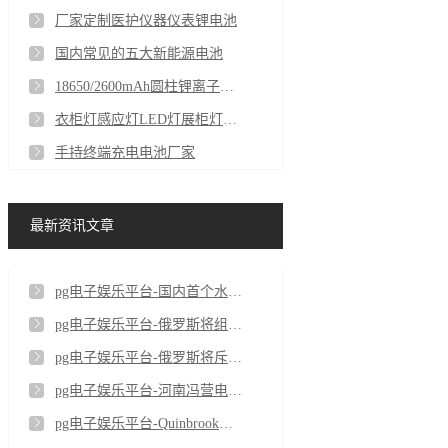
厂家定制医护仪器仪表锂电池
国内常见的五大新能源电池
18650/2600mAh圆柱锂离子电池
衣柜灯感应灯LED灯展柜灯聚合物长条锂电池厂家
手持终端充电电池厂家
最新资讯文章
pg电子娱乐平台-国内首个水系有机液流电池台区储能项目投运
pg电子娱乐平台-俄罗斯将组建首个储能系统生产集群
pg电子娱乐平台-俄罗斯将斥资1050亿卢布建设电池工厂
pg电子娱乐平台-河南冯营电厂移动储能项目顺利投运
pg电子娱乐平台-Quinbrook获澳昆州Supernode North电池储能项目环境许可