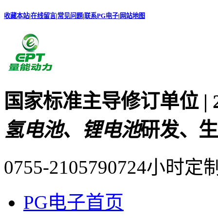
收藏本站
|
在线留言
|
常见问题
|
联系PG电子
|
网站地图
国家标准主导修订单位 |
氢电池、锂电池
研发、生
0755-21057907
24小时定
PG电子首页