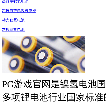
高容量镍氢电池
超低自放电镍氢电池
动力镍氢电池
常规镍氢电池
PG游戏官网是镍氢电池
多项锂电池行业国家标准