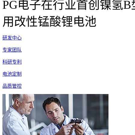
PG电子在行业首创镍氢
用改性锰酸锂电池
研发中心
专家团队
科研专利
电池定制
品质管控