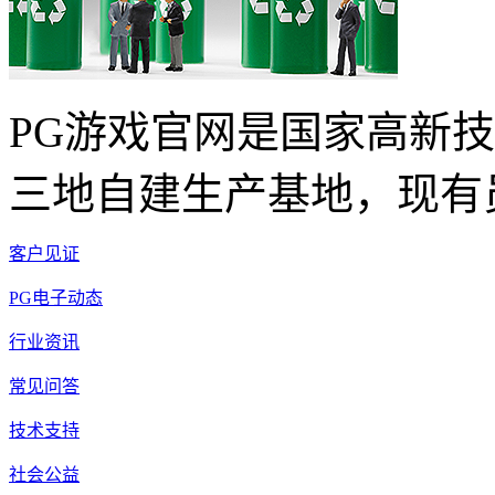
PG游戏官网是国家高新
三地自建生产基地，现有员
客户见证
PG电子动态
行业资讯
常见问答
技术支持
社会公益