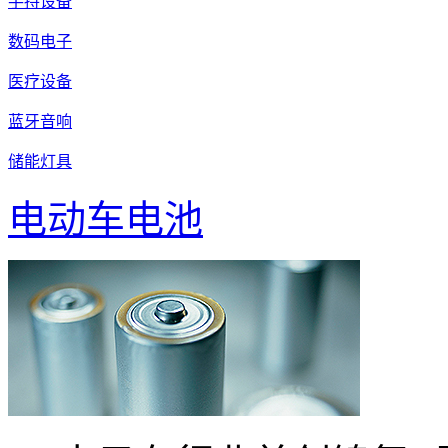
手持设备
数码电子
医疗设备
蓝牙音响
储能灯具
电动车电池