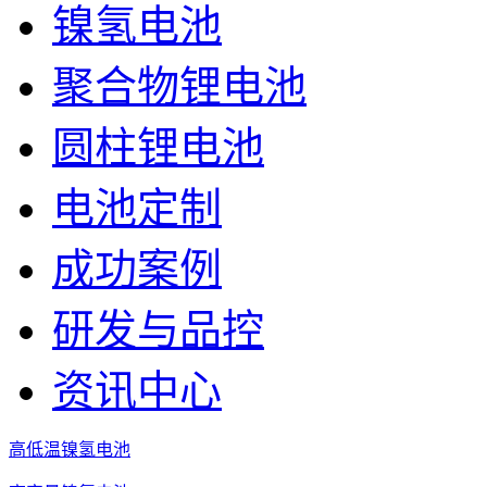
镍氢电池
聚合物锂电池
圆柱锂电池
电池定制
成功案例
研发与品控
资讯中心
高低温镍氢电池