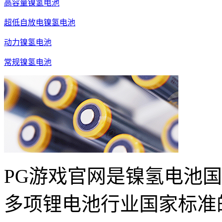
高容量镍氢电池
超低自放电镍氢电池
动力镍氢电池
常规镍氢电池
PG游戏官网是镍氢电池
多项锂电池行业国家标准