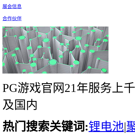
展会信息
合作伙伴
PG游戏官网21年服务上
及国内
热门搜索关键词:
锂电池
|