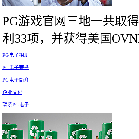
PG游戏官网三地一共取得
利33项，并获得美国OVN
PG电子相册
PG电子荣誉
PG电子简介
企业文化
联系PG电子