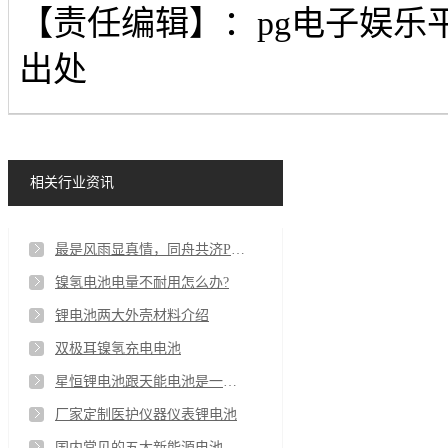
【责任编辑】：
pg电子娱乐
出处
相关行业资讯
最是风雨显真情，同舟共济PG电子人
镍氢电池电量不耐用怎么办?
锂电池两大外壳材料介绍
双极耳镍氢充电电池
星恒锂电池跟天能电池是一家的吗
厂家定制医护仪器仪表锂电池
国内常见的五大新能源电池