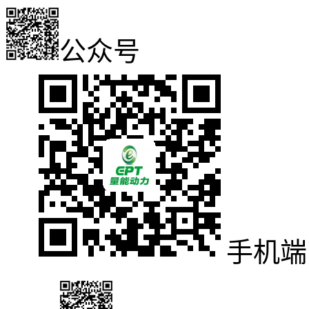
公众号
手机端