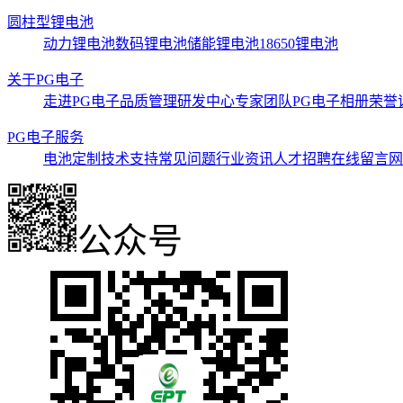
圆柱型锂电池
动力锂电池
数码锂电池
储能锂电池
18650锂电池
关于PG电子
走进PG电子
品质管理
研发中心
专家团队
PG电子相册
荣誉
PG电子服务
电池定制
技术支持
常见问题
行业资讯
人才招聘
在线留言
网
公众号