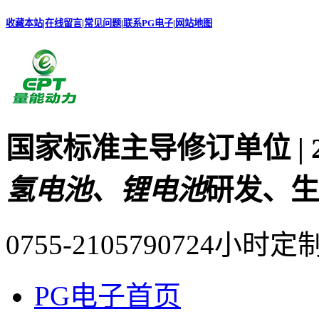
收藏本站
|
在线留言
|
常见问题
|
联系PG电子
|
网站地图
国家标准主导修订单位 |
氢电池、锂电池
研发、生
0755-21057907
24小时定
PG电子首页