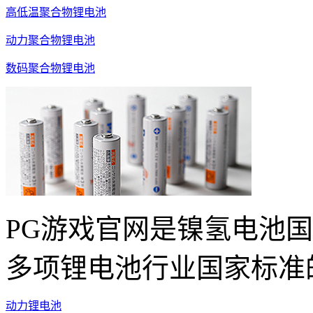
高低温聚合物锂电池
动力聚合物锂电池
数码聚合物锂电池
PG游戏官网是镍氢电池
多项锂电池行业国家标准
动力锂电池