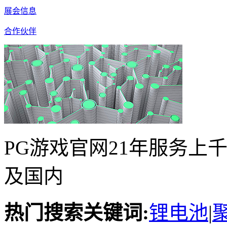
展会信息
合作伙伴
PG游戏官网21年服务上
及国内
热门搜索关键词:
锂电池
|