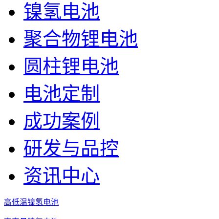
镍氢电池
聚合物锂电池
圆柱锂电池
电池定制
成功案例
研发与品控
资讯中心
高低温镍氢电池