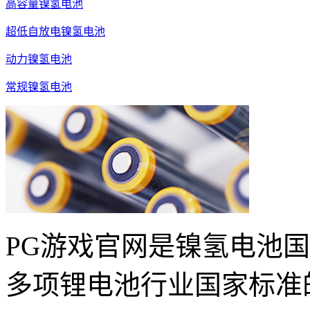
高容量镍氢电池
超低自放电镍氢电池
动力镍氢电池
常规镍氢电池
PG游戏官网是镍氢电池
多项锂电池行业国家标准