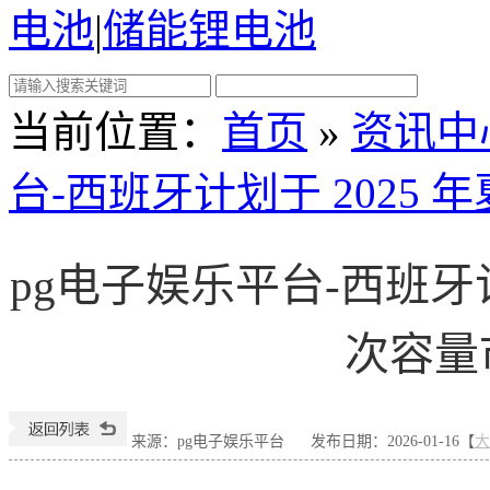
电池
|
储能锂电池
当前位置
：
首页
»
资讯中
台-西班牙计划于 2025
pg电子娱乐平台-西班牙计
次容量
来源：pg电子娱乐平台
发布日期：2026-01-16【
大