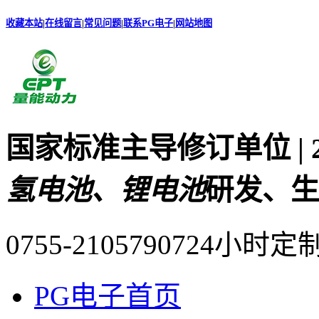
收藏本站
|
在线留言
|
常见问题
|
联系PG电子
|
网站地图
国家标准主导修订单位 |
氢电池、锂电池
研发、生
0755-21057907
24小时定
PG电子首页