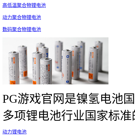
高低温聚合物锂电池
动力聚合物锂电池
数码聚合物锂电池
PG游戏官网是镍氢电池
多项锂电池行业国家标准
动力锂电池