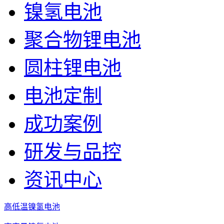
镍氢电池
聚合物锂电池
圆柱锂电池
电池定制
成功案例
研发与品控
资讯中心
高低温镍氢电池