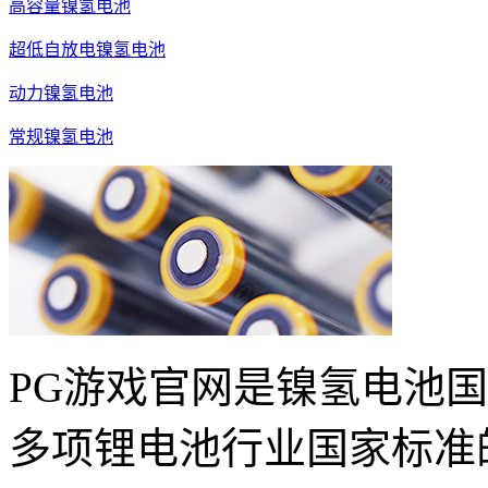
高容量镍氢电池
超低自放电镍氢电池
动力镍氢电池
常规镍氢电池
PG游戏官网是镍氢电池
多项锂电池行业国家标准