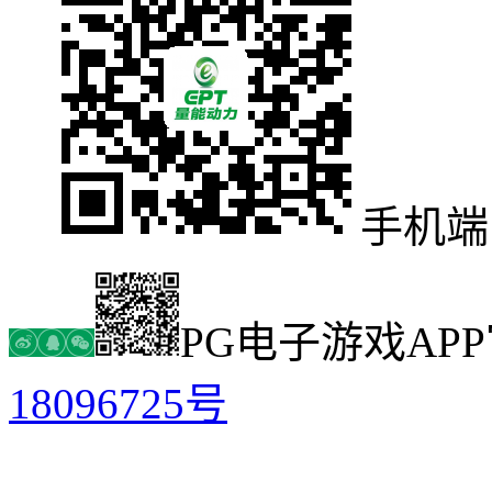
手机端
PG电子游戏AP
18096725号