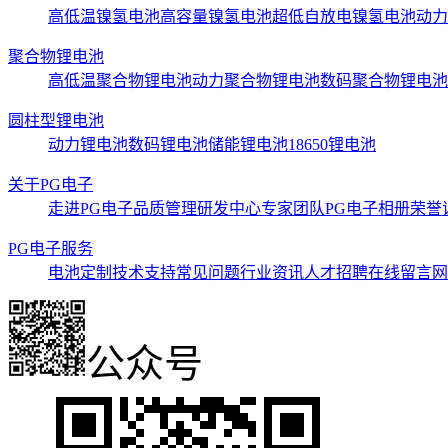
高低温镍氢电池
高容量镍氢电池
超低自放电镍氢电池
动力
聚合物锂电池
高低温聚合物锂电池
动力聚合物锂电池
数码聚合物锂电池
圆柱型锂电池
动力锂电池
数码锂电池
储能锂电池
18650锂电池
关于PG电子
走进PG电子
品质管理
研发中心
专家团队
PG电子相册
荣誉
PG电子服务
电池定制
技术支持
常见问题
行业资讯
人才招聘
在线留言
网
公众号