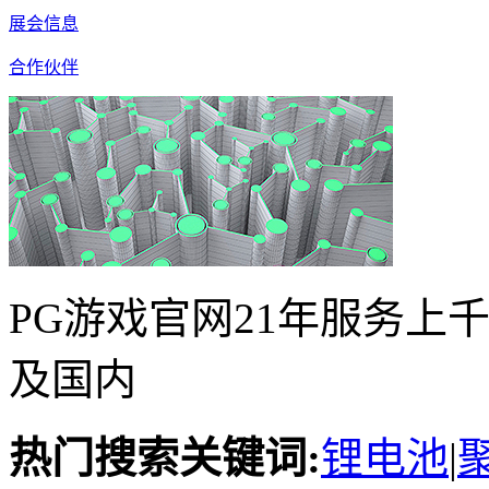
展会信息
合作伙伴
PG游戏官网21年服务上
及国内
热门搜索关键词:
锂电池
|