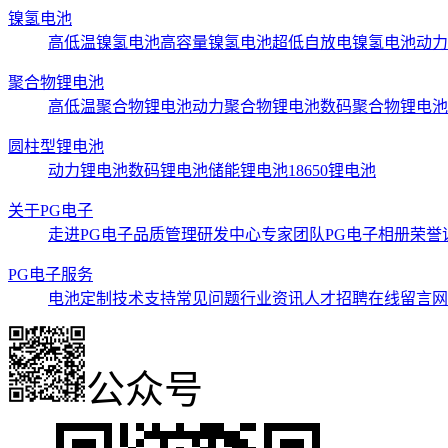
镍氢电池
高低温镍氢电池
高容量镍氢电池
超低自放电镍氢电池
动力
聚合物锂电池
高低温聚合物锂电池
动力聚合物锂电池
数码聚合物锂电池
圆柱型锂电池
动力锂电池
数码锂电池
储能锂电池
18650锂电池
关于PG电子
走进PG电子
品质管理
研发中心
专家团队
PG电子相册
荣誉
PG电子服务
电池定制
技术支持
常见问题
行业资讯
人才招聘
在线留言
网
公众号