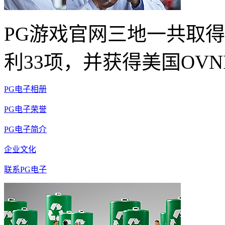
PG游戏官网三地一共取得
利33项，并获得美国OVN
PG电子相册
PG电子荣誉
PG电子简介
企业文化
联系PG电子