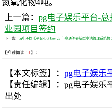
氮氧化物4吨。
上一篇：
pg电子娱乐平台-
业园项目签约
下一篇：
pg电子娱乐平台-LG Energy 与高通签署新型电池管理系统协
【本文标签】：
pg电子娱乐
【责任编辑】：
pg电子娱乐
出处