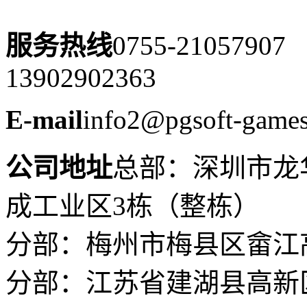
服务热线
0755-21057907
13902902363
E-mail
info2@pgsoft-game
公司地址
总部：深圳市龙
成工业区3栋（整栋）
分部：梅州市梅县区畲江
分部：江苏省建湖县高新区