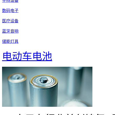
手持设备
数码电子
医疗设备
蓝牙音响
储能灯具
电动车电池