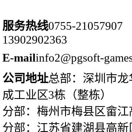
服务热线
0755-21057907
13902902363
E-mail
info2@pgsoft-game
公司地址
总部：深圳市龙
成工业区3栋（整栋）
分部：梅州市梅县区畲江
分部：江苏省建湖县高新区