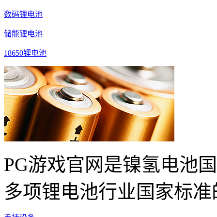
数码锂电池
储能锂电池
18650锂电池
PG游戏官网是镍氢电池
多项锂电池行业国家标准