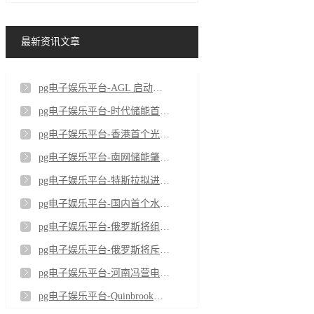
最新资讯文章
pg电子娱乐平台-AGL 启动新南威尔士州利德尔电池储能电站首批调试
pg电子娱乐平台-时代储能首个铁铬液流电池出口项目顺利完成工厂验收
pg电子娱乐平台-香港首个光储充检智能充电站投运
pg电子娱乐平台-南网储能肇庆浪江抽水蓄能电站3号机组球阀顺利吊装
pg电子娱乐平台-特斯拉拟进军印度工业储能市场
pg电子娱乐平台-国内首个水系有机液流电池台区储能项目投运
pg电子娱乐平台-俄罗斯将组建首个储能系统生产集群
pg电子娱乐平台-俄罗斯将斥资1050亿卢布建设电池工厂
pg电子娱乐平台-河南冯营电厂移动储能项目顺利投运
pg电子娱乐平台-Quinbrook获澳昆州Supernode North电池储能项目环境许可