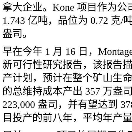
拿大企业。Kone 项目作为
1.743 亿吨，品位为 0.72 
盎司。
早在今年 1 月 16 日，Montag
新可行性研究报告，该报告描绘
产计划，预计在整个矿山生命周
的总维持成本产出 357 万
223,000 盎司，并有望达到 
目投产的前八年，平均年产量预计