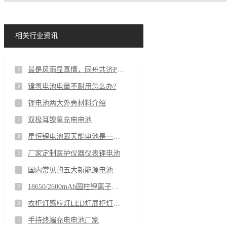
相关行业资讯
最是风雨显真情，同舟共济PG电子人
镍氢电池电量不耐用怎么办?
锂电池两大外壳材料介绍
双极耳镍氢充电电池
星恒锂电池跟天能电池是一家的吗
厂家定制医护仪器仪表锂电池
国内常见的五大新能源电池
18650/2600mAh圆柱锂离子电池
衣柜灯感应灯LED灯展柜灯聚合物长条锂电池厂家
手持终端充电电池厂家