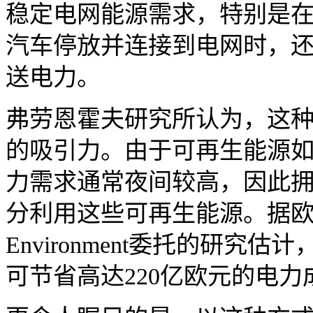
稳定电网能源需求，特别是
汽车停放并连接到电网时，
送电力。
弗劳恩霍夫研究所认为，这
的吸引力。由于可再生能源
力需求通常夜间较高，因此
分利用这些可再生能源。据欧洲环保
Environment委托的研
可节省高达220亿欧元的电力