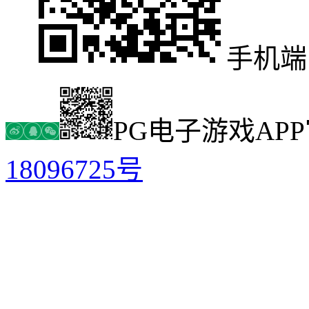
手机端
PG电子游戏AP
18096725号