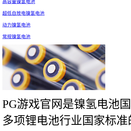
高容量镍氢电池
超低自放电镍氢电池
动力镍氢电池
常规镍氢电池
PG游戏官网是镍氢电池
多项锂电池行业国家标准