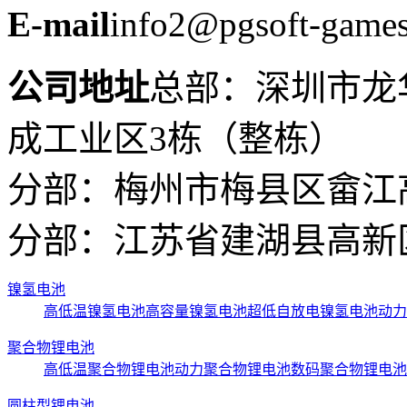
E-mail
info2@pgsoft-game
公司地址
总部：深圳市龙
成工业区3栋（整栋）
分部：梅州市梅县区畲江
分部：江苏省建湖县高新区
镍氢电池
高低温镍氢电池
高容量镍氢电池
超低自放电镍氢电池
动力
聚合物锂电池
高低温聚合物锂电池
动力聚合物锂电池
数码聚合物锂电池
圆柱型锂电池