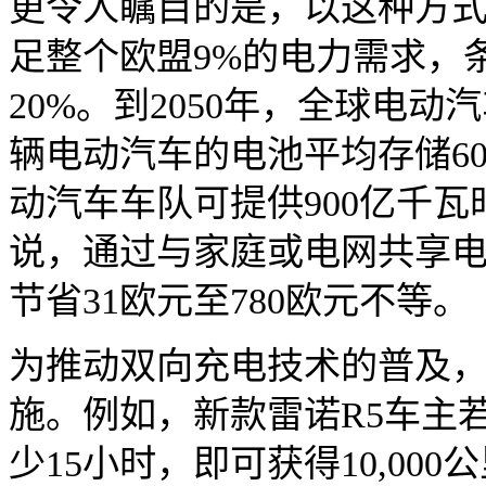
更令人瞩目的是，以这种方
足整个欧盟9%的电力需求，
20%。到2050年，全球电动
辆电动汽车的电池平均存储6
动汽车车队可提供900亿千
说，通过与家庭或电网共享
节省31欧元至780欧元不等。
为推动双向充电技术的普及
施。例如，新款雷诺R5车主
少15小时，即可获得10,00