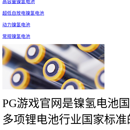
高容量镍氢电池
超低自放电镍氢电池
动力镍氢电池
常规镍氢电池
PG游戏官网是镍氢电池
多项锂电池行业国家标准