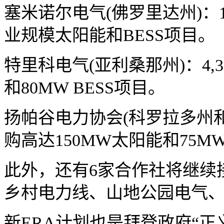
塞米诺尔电气(佛罗里达州)：
业规模太阳能和BESS项目。
特里科电气(亚利桑那州)：4,
和80MW BESS项目。
扬帕谷电力协会(科罗拉多州和
购高达150MW太阳能和75MW
此外，还有6家合作社将继续
乡村电力线、山地公园电气
新ERA计划也是拜登政府“正