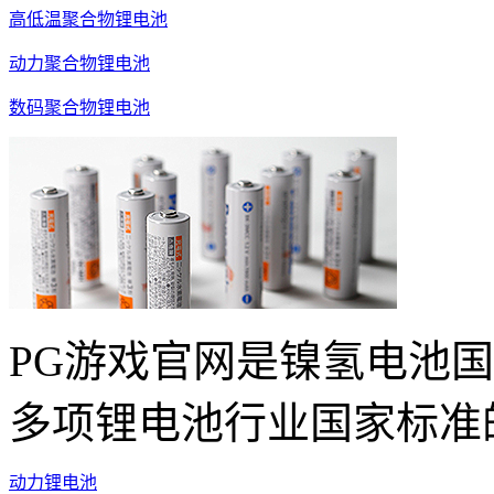
高低温聚合物锂电池
动力聚合物锂电池
数码聚合物锂电池
PG游戏官网是镍氢电池
多项锂电池行业国家标准
动力锂电池