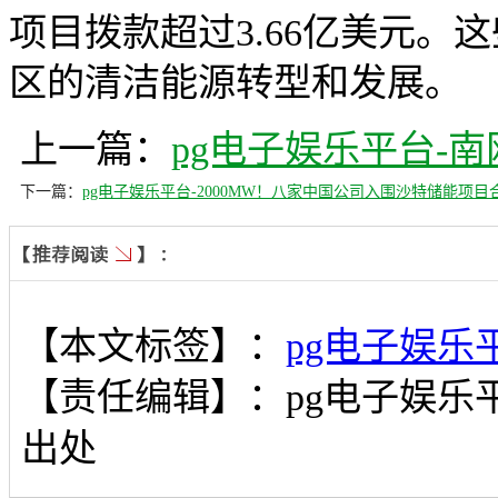
项目拨款超过3.66亿美元。
区的清洁能源转型和发展。
上一篇：
pg电子娱乐平台-
下一篇：
pg电子娱乐平台-2000MW！八家中国公司入围沙特储能项
【本文标签】：
pg电子娱乐
【责任编辑】：
pg电子娱乐
出处