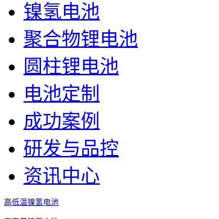
镍氢电池
聚合物锂电池
圆柱锂电池
电池定制
成功案例
研发与品控
资讯中心
高低温镍氢电池