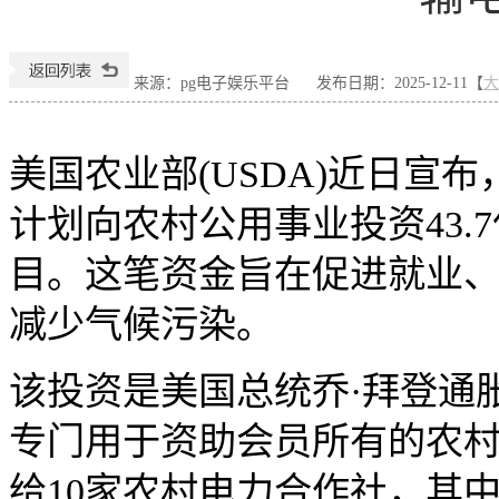
来源：pg电子娱乐平台
发布日期：2025-12-11【
大
美国农业部(USDA)近日宣布，
计划向农村公用事业投资43.
目。这笔资金旨在促进就业
减少气候污染。
该投资是美国总统乔·拜登通胀
专门用于资助会员所有的农
给10家农村电力合作社，其