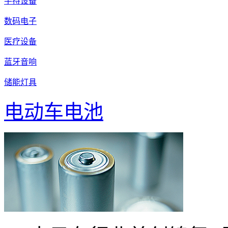
手持设备
数码电子
医疗设备
蓝牙音响
储能灯具
电动车电池