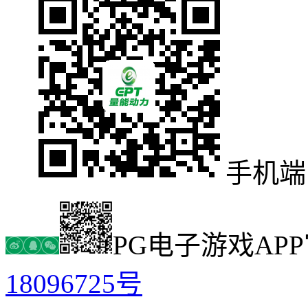
手机端
PG电子游戏AP
18096725号