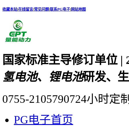
收藏本站
|
在线留言
|
常见问题
|
联系PG电子
|
网站地图
国家标准主导修订单位 |
氢电池、锂电池
研发、生
0755-21057907
24小时定
PG电子首页