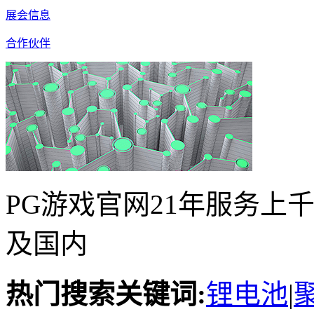
展会信息
合作伙伴
PG游戏官网21年服务上
及国内
热门搜索关键词:
锂电池
|