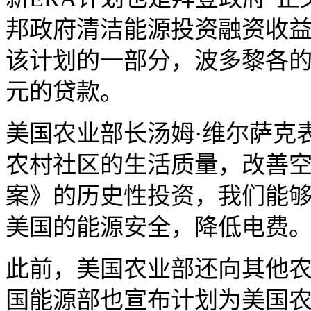
邦政府清洁能源投资融资收益
该计划的一部分，波多黎各的Ma
元的贷款。
美国农业部长汤姆·维尔萨克
农村社区的生活质量，改善
案》的历史性投资，我们能
美国的能源安全，降低电费。
此前，美国农业部还向其他农
国能源部也宣布计划为美国农