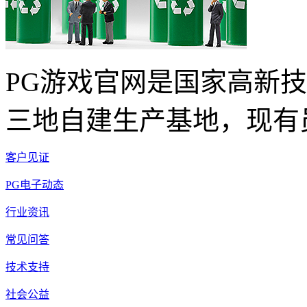
PG游戏官网是国家高新
三地自建生产基地，现有员
客户见证
PG电子动态
行业资讯
常见问答
技术支持
社会公益