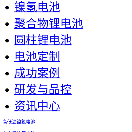
镍氢电池
聚合物锂电池
圆柱锂电池
电池定制
成功案例
研发与品控
资讯中心
高低温镍氢电池