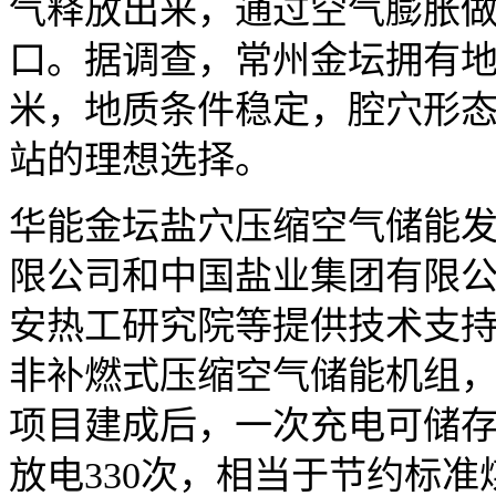
气释放出来，通过空气膨胀
口。据调查，常州金坛拥有地
米，地质条件稳定，腔穴形
站的理想选择。
华能金坛盐穴压缩空气储能
限公司和中国盐业集团有限
安热工研究院等提供技术支持
非补燃式压缩空气储能机组，
项目建成后，一次充电可储存
放电330次，相当于节约标准