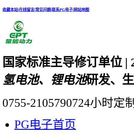
收藏本站
|
在线留言
|
常见问题
|
联系PG电子
|
网站地图
国家标准主导修订单位 |
氢电池、锂电池
研发、生
0755-21057907
24小时定
PG电子首页