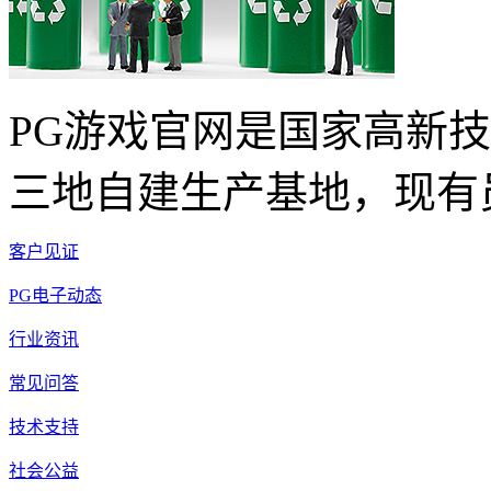
PG游戏官网是国家高新
三地自建生产基地，现有员
客户见证
PG电子动态
行业资讯
常见问答
技术支持
社会公益