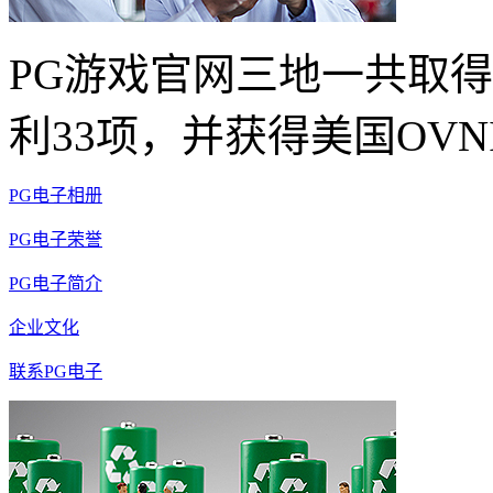
PG游戏官网三地一共取得
利33项，并获得美国OVN
PG电子相册
PG电子荣誉
PG电子简介
企业文化
联系PG电子