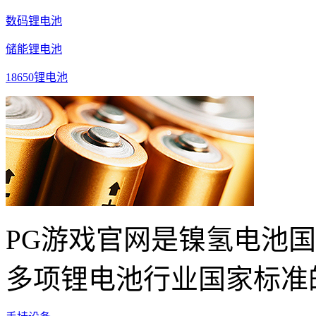
数码锂电池
储能锂电池
18650锂电池
PG游戏官网是镍氢电池
多项锂电池行业国家标准