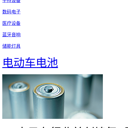
手持设备
数码电子
医疗设备
蓝牙音响
储能灯具
电动车电池