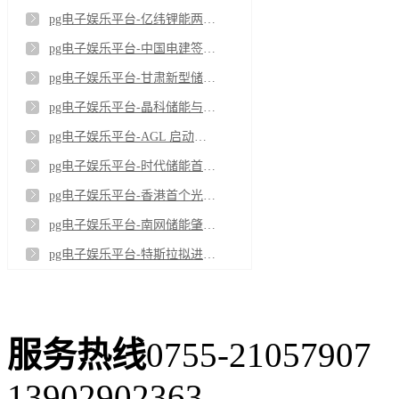
pg电子娱乐平台-亿纬锂能两款全固态电池在成都经开区下线
pg电子娱乐平台-中国电建签约阿联酋阿布扎比光储项目，合同金额约139.62亿元
pg电子娱乐平台-甘肃新型储能装机突破900万千瓦 相当于5.5个刘家峡水电站
pg电子娱乐平台-晶科储能与合作伙伴签署1.1GWh战略合作框架协议
pg电子娱乐平台-AGL 启动新南威尔士州利德尔电池储能电站首批调试
pg电子娱乐平台-时代储能首个铁铬液流电池出口项目顺利完成工厂验收
pg电子娱乐平台-香港首个光储充检智能充电站投运
pg电子娱乐平台-南网储能肇庆浪江抽水蓄能电站3号机组球阀顺利吊装
pg电子娱乐平台-特斯拉拟进军印度工业储能市场
服务热线
0755-21057907
13902902363