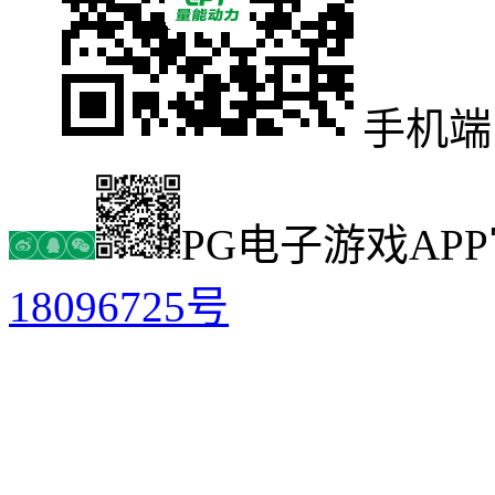
手机端
PG电子游戏AP
18096725号