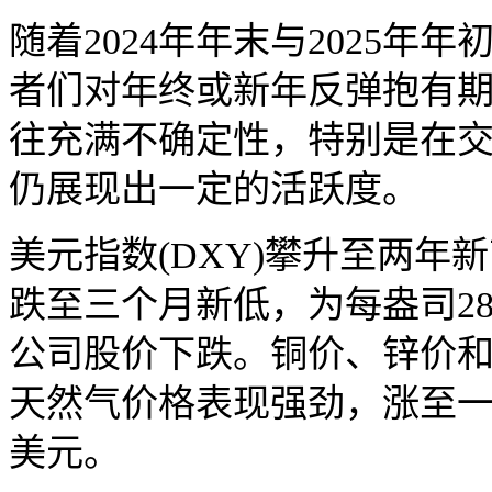
随着2024年年末与2025
者们对年终或新年反弹抱有
往充满不确定性，特别是在
仍展现出一定的活跃度。
美元指数(DXY)攀升至两年新
跌至三个月新低，为每盎司28
公司股价下跌。铜价、锌价
天然气价格表现强劲，涨至一年
美元。