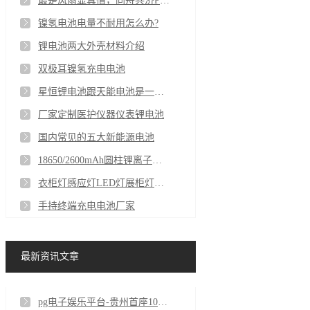
最是风雨显真情，同舟共济PG电子人
镍氢电池电量不耐用怎么办?
锂电池两大外壳材料介绍
双极耳镍氢充电电池
星恒锂电池跟天能电池是一家的吗
厂家定制医护仪器仪表锂电池
国内常见的五大新能源电池
18650/2600mAh圆柱锂离子电池
衣柜灯感应灯LED灯展柜灯聚合物长条锂电池厂家
手持终端充电电池厂家
最新资讯文章
pg电子娱乐平台-贵州首座100MW/200MWh构网型储能电站全容量并网投运