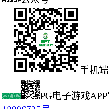
手机端
PG电子游戏AP