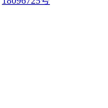
18096725号