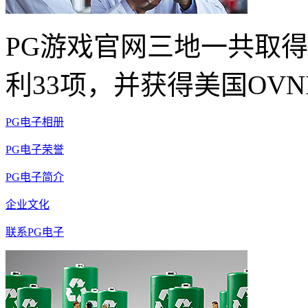
PG游戏官网三地一共取得
利33项，并获得美国OVN
PG电子相册
PG电子荣誉
PG电子简介
企业文化
联系PG电子