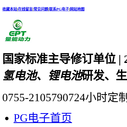
收藏本站
|
在线留言
|
常见问题
|
联系PG电子
|
网站地图
国家标准主导修订单位 |
氢电池、锂电池
研发、生
0755-21057907
24小时定
PG电子首页