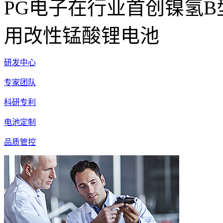
PG电子在行业首创镍氢
用改性锰酸锂电池
研发中心
专家团队
科研专利
电池定制
品质管控