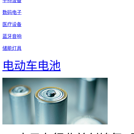
手持设备
数码电子
医疗设备
蓝牙音响
储能灯具
电动车电池