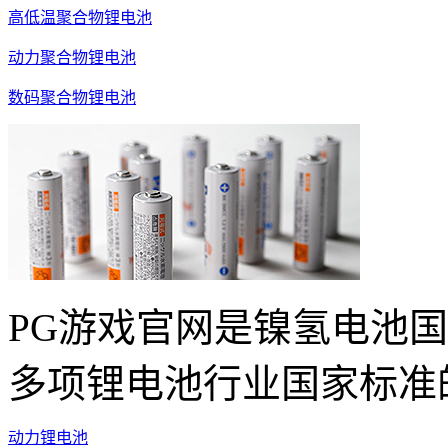
高低温聚合物锂电池
动力聚合物锂电池
数码聚合物锂电池
PG游戏官网是镍氢电池
多项锂电池行业国家标准
动力锂电池