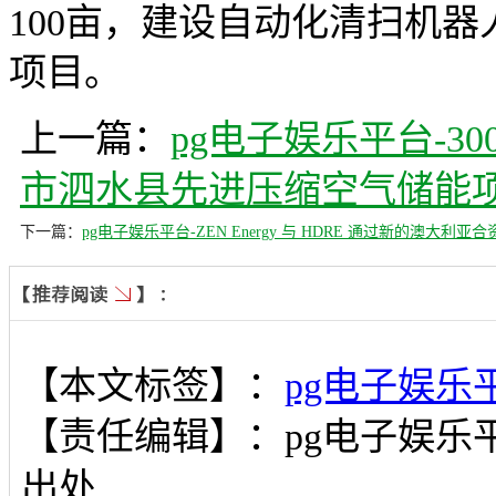
100亩，建设自动化清扫机器人
项目。
上一篇：
pg电子娱乐平台-30
市泗水县先进压缩空气储能
下一篇：
pg电子娱乐平台-ZEN Energy 与 HDRE 通过新的澳大利
【本文标签】：
pg电子娱乐
【责任编辑】：
pg电子娱乐
出处