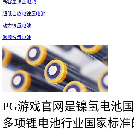
高容量镍氢电池
超低自放电镍氢电池
动力镍氢电池
常规镍氢电池
PG游戏官网是镍氢电池
多项锂电池行业国家标准