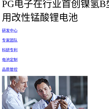
PG电子在行业首创镍氢
用改性锰酸锂电池
研发中心
专家团队
科研专利
电池定制
品质管控