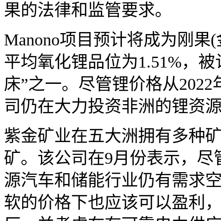
果的法律和监管要求。
Manono项目预计将成为刚
平均氧化锂品位为1.51%，
床”之一。尽管锂价格从202
司仍在大力投资非洲的锂资
紫金矿业在五大洲拥有多种
矿。该公司在9月份表示，尽
源汽车和储能行业仍有需求空间
软的价格下也应该可以盈利