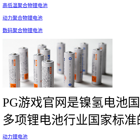
高低温聚合物锂电池
动力聚合物锂电池
数码聚合物锂电池
PG游戏官网是镍氢电池
多项锂电池行业国家标准
动力锂电池