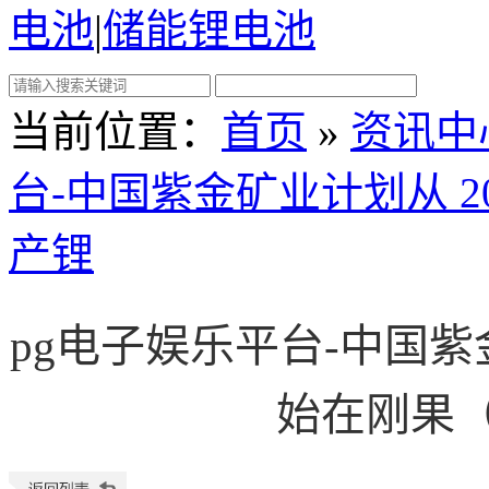
电池
|
储能锂电池
当前位置
：
首页
»
资讯中
台-中国紫金矿业计划从 2
产锂
pg电子娱乐平台-中国紫金
始在刚果