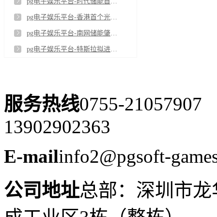
pg电子娱乐平台-时代储能首个铁铬液流电池出口项目顺利完成工厂验收
pg电子娱乐平台-香港首个光储充检智能充电站投运
pg电子娱乐平台-南网储能肇庆浪江抽水蓄能电站3号机组球阀顺利吊装
pg电子娱乐平台-特斯拉拟进军印度工业储能市场
服务热线
0755-21057907
13902902363
E-mail
info2@pgsoft-game
公司地址
总部：深圳市龙