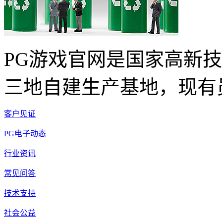
PG游戏官网是国家高新
三地自建生产基地，现有员
客户见证
PG电子动态
行业资讯
常见问答
技术支持
社会公益