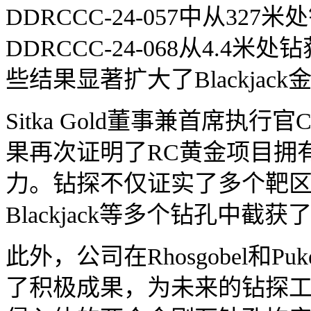
DDRCCC-24-057中从327米
DDRCCC-24-068从4.4米处
些结果显著扩大了Blackja
Sitka Gold董事兼首席执行官
果再次证明了RC黄金项目拥
力。钻探不仅证实了多个靶
Blackjack等多个钻孔中截
此外，公司在Rhosgobel和P
了积极成果，为未来的钻探工作提