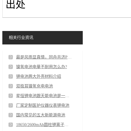
出处
相关行业资讯
最是风雨显真情，同舟共济PG电子人
镍氢电池电量不耐用怎么办?
锂电池两大外壳材料介绍
双极耳镍氢充电电池
星恒锂电池跟天能电池是一家的吗
厂家定制医护仪器仪表锂电池
国内常见的五大新能源电池
18650/2600mAh圆柱锂离子电池