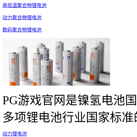
高低温聚合物锂电池
动力聚合物锂电池
数码聚合物锂电池
PG游戏官网是镍氢电池
多项锂电池行业国家标准
动力锂电池