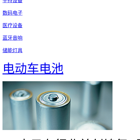
手持设备
数码电子
医疗设备
蓝牙音响
储能灯具
电动车电池