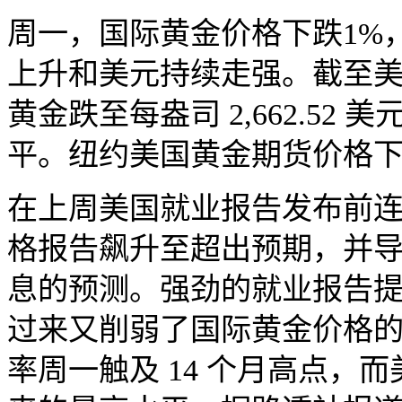
周一，国际黄金价格下跌1%
上升和美元持续走强。截至美国
黄金跌至每盎司 2,662.5
平。纽约美国黄金期货价格下跌 1
在上周美国就业报告发布前
格报告飙升至超出预期，并
息的预测。强劲的就业报告
过来又削弱了国际黄金价格的
率周一触及 14 个月高点，而美元