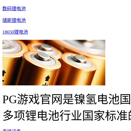
数码锂电池
储能锂电池
18650锂电池
PG游戏官网是镍氢电池
多项锂电池行业国家标准