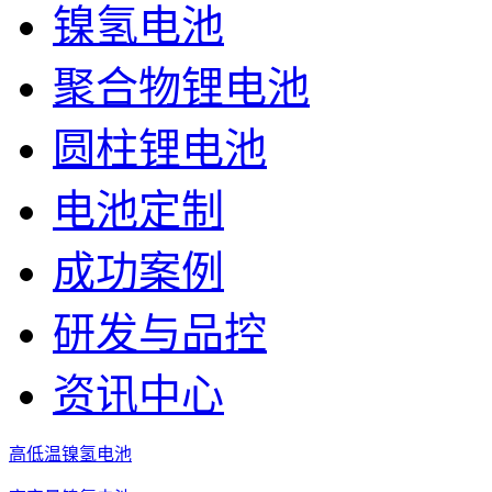
镍氢电池
聚合物锂电池
圆柱锂电池
电池定制
成功案例
研发与品控
资讯中心
高低温镍氢电池