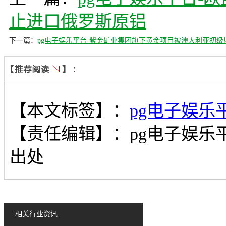
止进口俄罗斯原铝
下一篇：
pg电子娱乐平台-紫金矿业集团旗下黄金项目被澳大利亚初级勘探公司
【本文标签】：
pg电子娱乐
【责任编辑】：
pg电子娱乐
出处
相关行业资讯