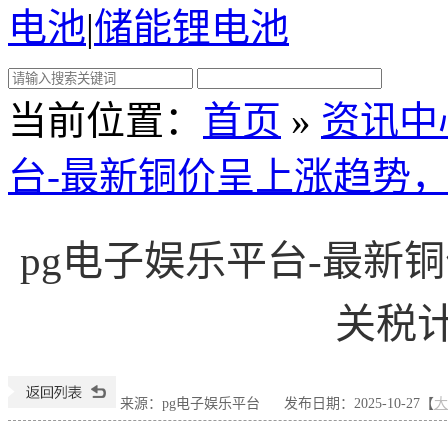
电池
|
储能锂电池
当前位置
：
首页
»
资讯中
台-最新铜价呈上涨趋势
pg电子娱乐平台-最新
关税
来源：pg电子娱乐平台
发布日期：2025-10-27【
大