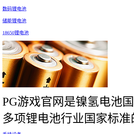
数码锂电池
储能锂电池
18650锂电池
PG游戏官网是镍氢电池
多项锂电池行业国家标准