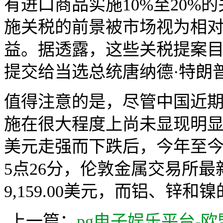
有进口商品实施10%至20%
施关税的前景被市场视为相
益。据透露，这些关税提案
提交给当选总统唐纳德·特朗
值得注意的是，尽管中国近
施在很大程度上尚未显现明
美元走强而下跌后，今年至今
5点26分，伦敦金属交易所最
9,159.00美元，而铝、锌
上一篇：
pg电子娱乐平台-