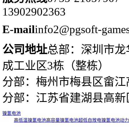
13902902363
E-mail
info2@pgsoft-game
公司地址
总部：深圳市龙
成工业区3栋（整栋）
分部：梅州市梅县区畲江
分部：江苏省建湖县高新区
镍氢电池
高低温镍氢电池
高容量镍氢电池
超低自放电镍氢电池
动力