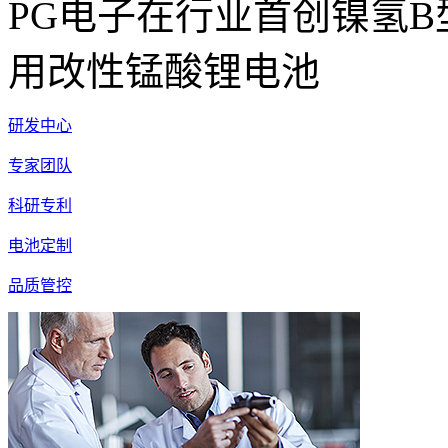
PG电子在行业首创镍氢
用改性锰酸锂电池
研发中心
专家团队
科研专利
电池定制
品质管控