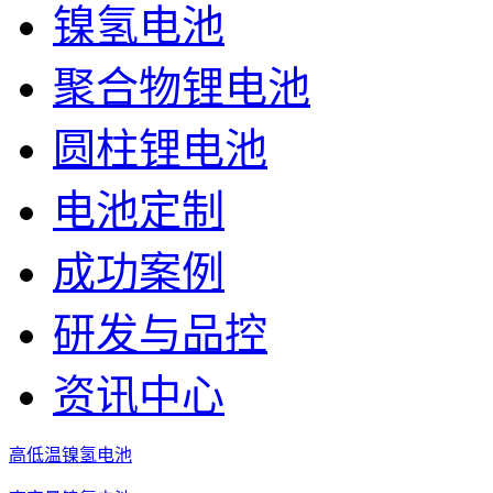
镍氢电池
聚合物锂电池
圆柱锂电池
电池定制
成功案例
研发与品控
资讯中心
高低温镍氢电池