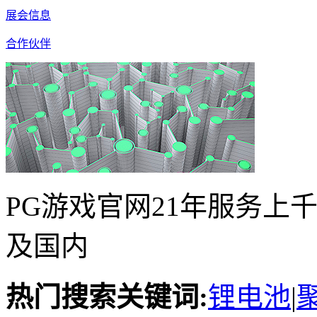
展会信息
合作伙伴
PG游戏官网21年服务上
及国内
热门搜索关键词:
锂电池
|