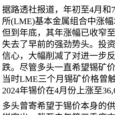
据路透社报道，年初至4月和
所(LME)基本金属组合中涨
但到年底，其年涨幅已收窄至
失去了早前的强劲势头。投
信心，大幅削减了对进一步
跌。尽管多头一直希望锡矿价
当时LME三个月锡矿价格曾触及
2024年锡价在4月份上涨至3
多头曾寄希望于锡价本身的