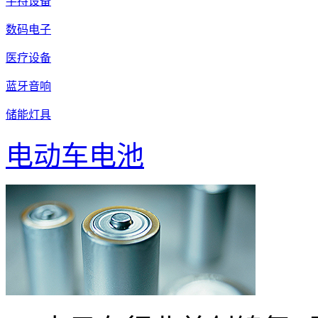
手持设备
数码电子
医疗设备
蓝牙音响
储能灯具
电动车电池