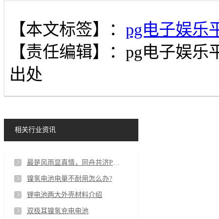
【本文标签】：
pg电子娱乐
【责任编辑】：
pg电子娱乐
出处
相关行业资讯
最是风雨显真情，同舟共济PG电子人
镍氢电池电量不耐用怎么办?
锂电池两大外壳材料介绍
双极耳镍氢充电电池