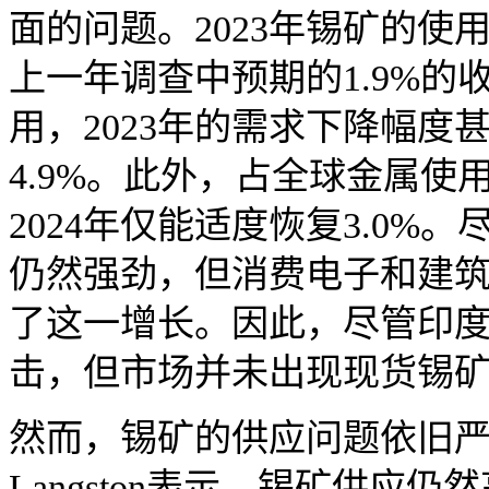
面的问题。2023年锡矿的使
上一年调查中预期的1.9%
用，2023年的需求下降幅度
4.9%。此外，占全球金属使
2024年仅能适度恢复3.0
仍然强劲，但消费电子和建
了这一增长。因此，尽管印
击，但市场并未出现现货锡
然而，锡矿的供应问题依旧严峻
Langston表示，锡矿供应