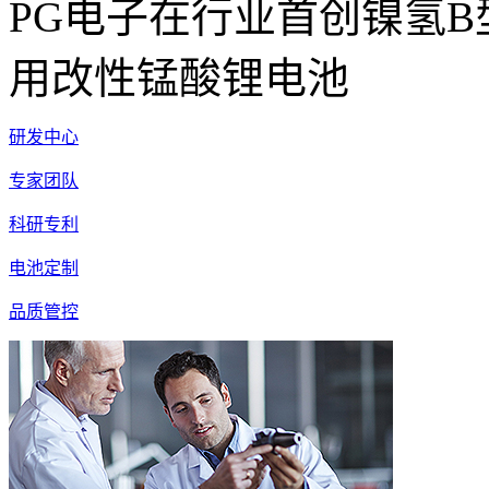
PG电子在行业首创镍氢
用改性锰酸锂电池
研发中心
专家团队
科研专利
电池定制
品质管控