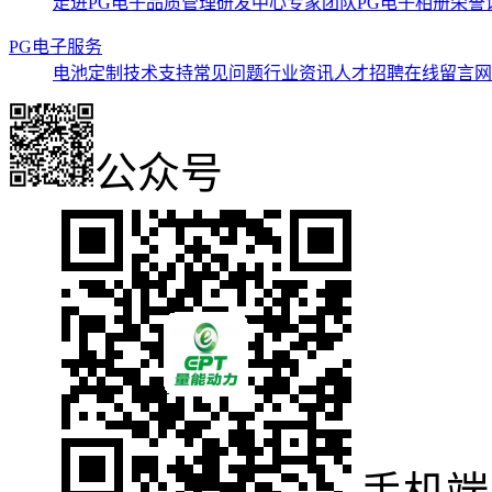
走进PG电子
品质管理
研发中心
专家团队
PG电子相册
荣誉
PG电子服务
电池定制
技术支持
常见问题
行业资讯
人才招聘
在线留言
网
公众号